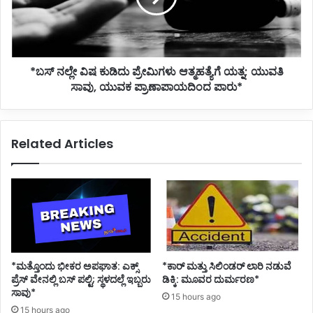
ರ್
ಲೇ
ನಾ
ವಿ
ಟ
ಷ
ಕ
ಕು
ಪ್
*ಬಸ್ ನಲ್ಲೇ ವಿಷ ಕುಡಿದು ಪ್ರೇಮಿಗಳು ಆತ್ಮಹತ್ಯೆಗೆ ಯತ್ನ; ಯುವತಿ
ಡಿ
ರ
ಸಾವು, ಯುವಕ ಪ್ರಾಣಾಪಾಯದಿಂದ ಪಾರು*
ದು
ತಿ
ಪ್
ಪ
ರೇ
ಕ್
ಮಿ
Related Articles
ಷ
ಗ
ನಾ
ಳು
ಯ
ಆ
ಕ
ತ್
ರ
ಮ
ಆ
ಹ
ಯ್
ತ್
ಕೆ
ಯೆ
ವಿ
ಗೆ
*ಮತ್ತೊಂದು ಭೀಕರ ಅಪಘಾತ: ಎಕ್ಸ್
*ಕಾರ್ ಮತ್ತು ಸಿಲಿಂಡ‌ರ್ ಲಾರಿ ನಡುವೆ
ಳಂ
ಯ
ಪ್ರೆಸ್ ವೇನಲ್ಲಿ ಬಸ್ ಪಲ್ಟಿ; ಸ್ಥಳದಲ್ಲೆ ಇಬ್ಬರು
ಡಿಕ್ಕಿ: ಮೂವರ ದುರ್ಮರಣ*
ಬ
ತ್
ಸಾವು*
15 hours ago
!
ನ
15 hours ago