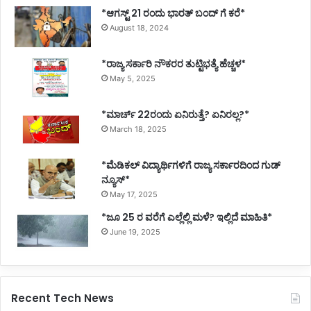
*ಆಗಸ್ಟ್ 21 ರಂದು ಭಾರತ್‌ ಬಂದ್‌ ಗೆ ಕರೆ*
August 18, 2024
*ರಾಜ್ಯ ಸರ್ಕಾರಿ ನೌಕರರ ತುಟ್ಟಿಭತ್ಯೆ ಹೆಚ್ಚಳ*
May 5, 2025
*ಮಾರ್ಚ್ 22ರಂದು ಏನಿರುತ್ತೆ? ಏನಿರಲ್ಲ?*
March 18, 2025
*ಮೆಡಿಕಲ್ ವಿದ್ಯಾರ್ಥಿಗಳಿಗೆ ರಾಜ್ಯ ಸರ್ಕಾರದಿಂದ ಗುಡ್
ನ್ಯೂಸ್*
May 17, 2025
*ಜೂ 25 ರ ವರೆಗೆ ಎಲ್ಲೆಲ್ಲಿ ಮಳೆ? ಇಲ್ಲಿದೆ ಮಾಹಿತಿ*
June 19, 2025
Recent Tech News