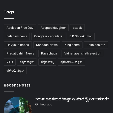
Tags
Addiction Free Day
Adopted daughter
attack
belagavi news
Congress candidate
D.K.Shivakumar
Havyaka habba
Kannada News
King cobra
Loka adalath
Pragativahini News
Rayabhaga
Vidhanaparishath election
VTU
ಕನ್ನಡ ನ್ಯೂಸ್
ಕನ್ನಡ ಸುದ್ದಿ
ಪ್ರಗತಿವಾಹಿನಿ ನ್ಯೂಸ್
ಬೆಳಗಾವಿ ನ್ಯೂಸ್
Recent Posts
*ಯಶ್ ಅಭಿನಯದ ಟಾಕ್ಸಿಕ್ ಸಿನಿಮಾದ ಟ್ರೈಲರ್ ಬಿಡುಗಡೆ*
1 hour ago