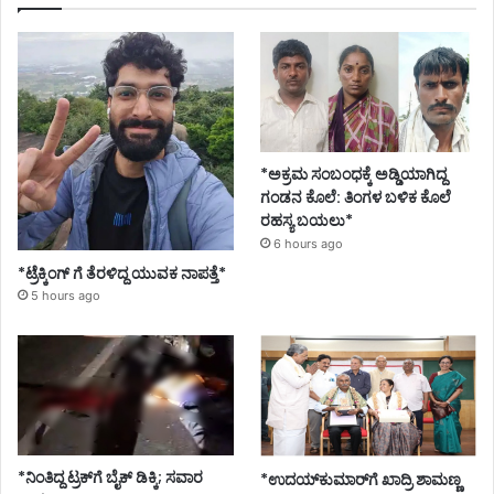
*ಅಕ್ರಮ ಸಂಬಂಧಕ್ಕೆ ಅಡ್ಡಿಯಾಗಿದ್ದ
ಗಂಡನ ಕೊಲೆ: ತಿಂಗಳ ಬಳಿಕ ಕೊಲೆ
ರಹಸ್ಯ ಬಯಲು*
6 hours ago
*ಟ್ರೆಕ್ಕಿಂಗ್ ಗೆ ತೆರಳಿದ್ದ ಯುವಕ ನಾಪತ್ತೆ*
5 hours ago
*ನಿಂತಿದ್ದ ಟ್ರಕ್‌ಗೆ ಬೈಕ್ ಡಿಕ್ಕಿ; ಸವಾರ
*ಉದಯ್‌ಕುಮಾರ್‌ಗೆ ಖಾದ್ರಿ ಶಾಮಣ್ಣ