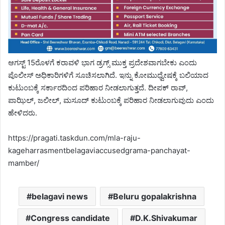
ಆಗಸ್ಟ್ 15ರೊಳಗೆ ಕರಾವಳಿ ಭಾಗ ಡ್ರಗ್ಸ್ ಮುಕ್ತ ಪ್ರದೇಶವಾಗಬೇಕು ಎಂದು
ಪೊಲೀಸ್ ಅಧಿಕಾರಿಗಳಿಗೆ ಸೂಚಿಸಲಾಗಿದೆ. ಇನ್ನು ಕೋಮುಧ್ವೇಷಕ್ಕೆ ಬಲಿಯಾದ
ಕುಟುಂಬಕ್ಕೆ ಸರ್ಕಾರದಿಂದ ಪರಿಹಾರ ನೀಡಲಾಗುತ್ತದೆ. ದೀಪಕ್ ರಾವ್,
ಪಾಝಿಲ್, ಜಲೀಲ್, ಮಸೂದ್ ಕುಟುಂಬಕ್ಕೆ ಪರಿಹಾರ ನೀಡಲಾಗುವುದು ಎಂದು
ಹೇಳಿದರು.
https://pragati.taskdun.com/mla-raju-
kageharrasmentbelagaviaccusedgrama-panchayat-
mamber/
belagavi news
Beluru gopalakrishna
Congress candidate
D.K.Shivakumar