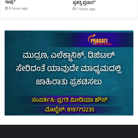
ಸಾವು*
ಪ್ರಶಸ್ತಿ ಪ್ರದಾನ*
6 hours ago
7 hours ago