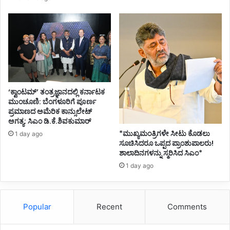
;
ಯು
ವ
ತಿ
ಸಾ
ವು
,
ಯು
‘ಕ್ವಾಂಟಮ್’ ತಂತ್ರಜ್ಞಾನದಲ್ಲಿ ಕರ್ನಾಟಕ
ವ
ಮುಂಚೂಣಿ: ಬೆಂಗಳೂರಿಗೆ ಪೂರ್ಣ
ಕ
ಪ್ರಮಾಣದ ಅಮೆರಿಕ ಕಾನ್ಸುಲೇಟ್
ಪ್
ಅಗತ್ಯ: ಸಿಎಂ ಡಿ.ಕೆ.ಶಿವಕುಮಾರ್
ರಾ
*ಮುಖ್ಯಮಂತ್ರಿಗಳೇ ಸೀಟು ಕೊಡಲು
1 day ago
ಣಾ
ಸೂಚಿಸಿದರೂ ಒಪ್ಪದ ಪ್ರಾಂಶುಪಾಲರು!
ಪಾ
ಶಾಲಾದಿನಗಳನ್ನು ಸ್ಮರಿಸಿದ ಸಿಎಂ*
ಯ
1 day ago
ದಿಂ
ದ
ಪಾ
ರು
Popular
Recent
Comments
*