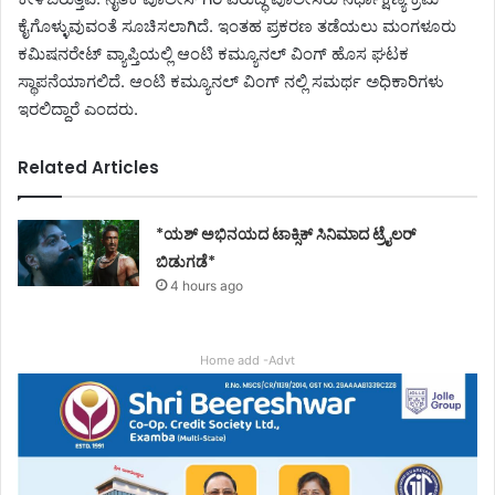
ಕೈಗೊಳ್ಳುವುವಂತೆ ಸೂಚಿಸಲಾಗಿದೆ. ಇಂತಹ ಪ್ರಕರಣ ತಡೆಯಲು ಮಂಗಳೂರು
ಕಮಿಷನರೇಟ್ ವ್ಯಾಪ್ತಿಯಲ್ಲಿ ಆಂಟಿ ಕಮ್ಯೂನಲ್ ವಿಂಗ್ ಹೊಸ ಘಟಕ
ಸ್ಥಾಪನೆಯಾಗಲಿದೆ. ಆಂಟಿ ಕಮ್ಯೂನಲ್ ವಿಂಗ್ ನಲ್ಲಿ ಸಮರ್ಥ ಅಧಿಕಾರಿಗಳು
ಇರಲಿದ್ದಾರೆ ಎಂದರು.
Related Articles
*ಯಶ್ ಅಭಿನಯದ ಟಾಕ್ಸಿಕ್ ಸಿನಿಮಾದ ಟ್ರೈಲರ್
ಬಿಡುಗಡೆ*
4 hours ago
Home add -Advt