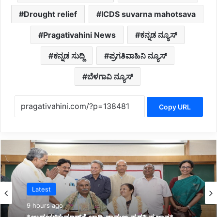
Drought relief
ICDS suvarna mahotsava
Pragativahini News
ಕನ್ನಡ ನ್ಯೂಸ್
ಕನ್ನಡ ಸುದ್ದಿ
ಪ್ರಗತಿವಾಹಿನಿ ನ್ಯೂಸ್
ಬೆಳಗಾವಿ ನ್ಯೂಸ್
Copy URL
Latest
10 hours ago
Latest
*ಜ್ಞಾನಭಾರತಿ ರಸ್ತೆ ಅಪಘಾತದಲ್ಲಿ ವಿದ್ಯಾರ್ಥಿನಿ ಸಾವು: