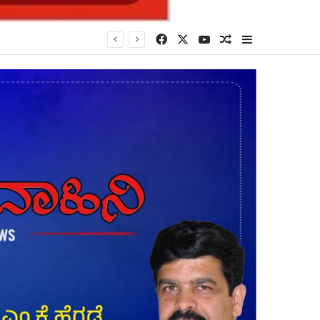
Facebook
X
YouTube
Random Article
Sidebar