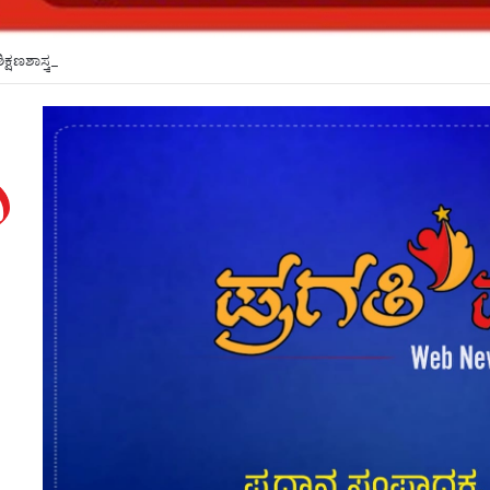
ಿಕ್ಷಣಶಾಸ್ತ್ರದ ಮೂಲಕ ಬೋಧನಾ ಶ್ರೇಷ್ಠತೆ ಹೆಚ್ಚಳ: ಕೆಎಲ್ಇಯಲ್ಲಿ ಕಾರ್ಯಗಾರ*