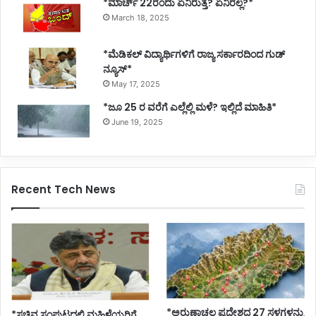
*ಮಾರ್ಚ್ 22ರಂದು ಏನಿರುತ್ತೆ? ಏನಿರಲ್ಲ?*
March 18, 2025
*ಮೆಡಿಕಲ್ ವಿದ್ಯಾರ್ಥಿಗಳಿಗೆ ರಾಜ್ಯ ಸರ್ಕಾರದಿಂದ ಗುಡ್
ನ್ಯೂಸ್*
May 17, 2025
*ಜೂ 25 ರ ವರೆಗೆ ಎಲ್ಲೆಲ್ಲಿ ಮಳೆ? ಇಲ್ಲಿದೆ ಮಾಹಿತಿ*
June 19, 2025
Recent Tech News
*ಅರುಣಾಚಲ ಪ್ರದೇಶದ 27 ಸ್ಥಳಗಳನ್ನು
*ಸಚಿವ ಸಂಪುಟದಲ್ಲಿ ಮಹಿಳೆಯರಿಗೆ