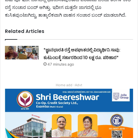
ರಸ್ತೆ ಸಂಚಾರ ಬಂದ್ ಆಗಿತ್ತು. ಇದೀಗ ಮತ್ತದೇ ಜಾಗದಲ್ಲಿ ಭೂ
ಕುಸಿತವುಂಟಾಗಿದ್ದು, ತಾತ್ಕಾಲಿಕವಾಗಿ ವಾಹನ ಸಂಚಾರ ಬಂದ್ ಮಾಡಲಾಗಿದೆ.
Related Articles
*ಜ್ಞಾನಭಾರತಿ ರಸ್ತೆ ಅಪಘಾತದಲ್ಲಿ ವಿದ್ಯಾರ್ಥಿನಿ ಸಾವು:
ಕುಟುಂಬಕ್ಕೆ ಸರ್ಕಾರದಿಂದ 10 ಲಕ್ಷ ರೂ. ಪರಿಹಾರ*
47 minutes ago
Home add -Advt