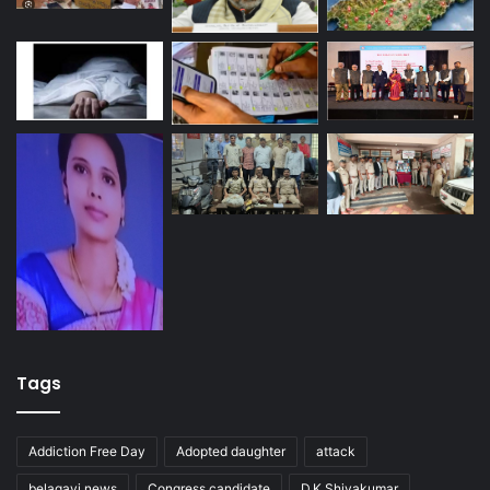
Tags
Addiction Free Day
Adopted daughter
attack
belagavi news
Congress candidate
D.K.Shivakumar