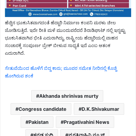
ಹೆಚ್ಚಿನ ಭೂಕುಸಿತವಾಗದಂತೆ ಹೆದ್ದಾರಿ ನಿರ್ಮಾಣ ಕಂಪನಿ ಮರಳು ಚೀಲ
ಜೋಡಿಸುತ್ತಿದೆ. ಇದೇ ರೀತಿ ಮಳೆ ಮುಂದುವರೆದರೆ ಶಿರಾಡಿಘಾಟ್ ನಲ್ಲಿ ಇನ್ನಷ್ಟು
ಭೂಕುಸಿತವಾಗಿವ ಭೀತಿ ಎದುರಾಗಿದ್ದು, ರಾಷ್ಟ್ರೀಯ ಹೆದ್ದಾರಿಯಲ್ಲಿ ವಾಹನ
ಸಂಚಾರಕ್ಕೆ ಸಂಪೂರ್ಣ ಬ್ರೇಕ್ ಬೀಳುವ ಸಾಧ್ಯತೆ ಇದೆ ಎಂಬ ಆತಂಕ
ಎದುರಾಗಿದೆ.
ಸೇತುವೆಯಿಂದ ಹೊಳೆಗೆ ಬಿದ್ದ ಕಾರು; ಮೂವರ ಸಮೇತ ನೀರಿನಲ್ಲಿ ಕೊಚ್ಚಿ
ಹೋಗಿರುವ ಶಂಕೆ
Akhanda shrinivas murty
Congress candidate
D.K.Shivakumar
Pakistan
Pragativahini News
ಕನ್ನಡ ಸುದ್ದಿ
ಪ್ರಗತಿವಾಹಿನಿ ನ್ಯೂಸ್