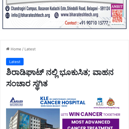
Home
/
Latest
Latest
ಶಿರಾಡಿಘಾಟ್ ನಲ್ಲಿ ಭೂಕುಸಿತ; ವಾಹನ
ಸಂಚಾರ ಸ್ಥಗಿತ