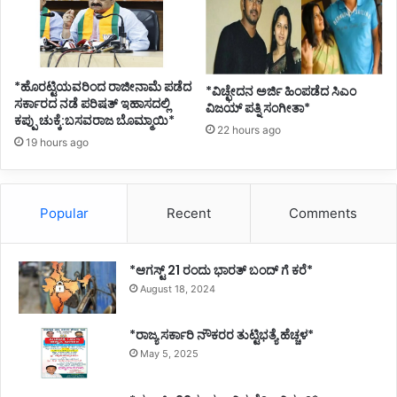
*ಹೊರಟ್ಟಿಯವರಿಂದ ರಾಜೀನಾಮೆ ಪಡೆದ
*ವಿಚ್ಛೇದನ ಅರ್ಜಿ ಹಿಂಪಡೆದ ಸಿಎಂ
ಸರ್ಕಾರದ ನಡೆ ಪರಿಷತ್ ಇಹಾಸದಲ್ಲಿ
ವಿಜಯ್ ಪತ್ನಿ ಸಂಗೀತಾ*
ಕಪ್ಪು ಚುಕ್ಕೆ:ಬಸವರಾಜ ಬೊಮ್ಮಾಯಿ*
22 hours ago
19 hours ago
Popular
Recent
Comments
*ಆಗಸ್ಟ್ 21 ರಂದು ಭಾರತ್‌ ಬಂದ್‌ ಗೆ ಕರೆ*
August 18, 2024
*ರಾಜ್ಯ ಸರ್ಕಾರಿ ನೌಕರರ ತುಟ್ಟಿಭತ್ಯೆ ಹೆಚ್ಚಳ*
May 5, 2025