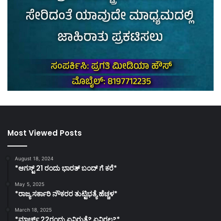
Most Viewed Posts
August 18, 2024
*ಆಗಸ್ಟ್ 21 ರಂದು ಭಾರತ್‌ ಬಂದ್‌ ಗೆ ಕರೆ*
May 5, 2025
*ರಾಜ್ಯ ಸರ್ಕಾರಿ ನೌಕರರ ತುಟ್ಟಿಭತ್ಯೆ ಹೆಚ್ಚಳ*
March 18, 2025
*ಮಾರ್ಚ್ 22ರಂದು ಏನಿರುತ್ತೆ? ಏನಿರಲ್ಲ?*