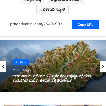
ಬೆಳಗಾವಿ ನ್ಯೂಸ್
Copy URL
Latest
3 hours ago
*ಅಡಿಕೆ ಕೊಯ್ಯುವಾಗ ದುರಂತ: ವಿದ್ಯುತ್ ತಂತಿ ಸ್ಪರ್ಶಿಸಿ
ಯುವಕ ದಾರುಣ ಸಾವು*
ಮಾ