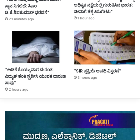
ಅಧಿಕೃತ ನಕ್ಷೆಯಲ್ಲಿ ಗುರುತಿಸಿದ ಭಾರತ:
ಸ್ಥಾನ ಸಿಗಲಿದೆ: ಸಿಎಂ
ಚೀನಾಗೆ ತಕ್ಕ ತಿರುಗೇಟು*
ಡಿ.ಕೆ.ಶಿವಕುಮಾರ್ ಭರವಸೆ*
1 hour ago
23 minutes ago
*ಅಡಿಕೆ ಕೊಯ್ಯುವಾಗ ದುರಂತ:
*SIR ಪ್ರಕ್ರಿಯೆ ಅವಧಿ ವಿಸ್ತರಣೆ*
ವಿದ್ಯುತ್ ತಂತಿ ಸ್ಪರ್ಶಿಸಿ ಯುವಕ ದಾರುಣ
3 hours ago
ಸಾವು*
2 hours ago