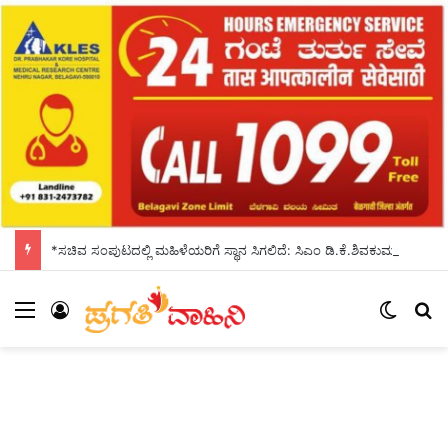
*ಸಚಿವ ಸಂಪುಟದಲ್ಲಿ ಮಹಿಳೆಯರಿಗೆ ಸ್ಥಾನ ಸಿಗಲಿದೆ: ಸಿಎಂ ಡಿ.ಕೆ.ಶಿವಕುಮಾರ್ ಭರವಸೆ*
Menu
Log In
Switch
S