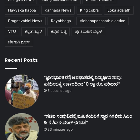
Havyaka habba
Kannada News
King cobra
Loka adalath
Pragativahini News
Rayabhaga
Vidhanaparishath election
VTU
ಕನ್ನಡ ನ್ಯೂಸ್
ಕನ್ನಡ ಸುದ್ದಿ
ಪ್ರಗತಿವಾಹಿನಿ ನ್ಯೂಸ್
ಬೆಳಗಾವಿ ನ್ಯೂಸ್
Recent Posts
*ಜ್ಞಾನಭಾರತಿ ರಸ್ತೆ ಅಪಘಾತದಲ್ಲಿ ವಿದ್ಯಾರ್ಥಿನಿ ಸಾವು:
ಕುಟುಂಬಕ್ಕೆ ಸರ್ಕಾರದಿಂದ 10 ಲಕ್ಷ ರೂ. ಪರಿಹಾರ*
5 seconds ago
*ಸಚಿವ ಸಂಪುಟದಲ್ಲಿ ಮಹಿಳೆಯರಿಗೆ ಸ್ಥಾನ ಸಿಗಲಿದೆ: ಸಿಎಂ
ಡಿ.ಕೆ.ಶಿವಕುಮಾರ್ ಭರವಸೆ*
23 minutes ago