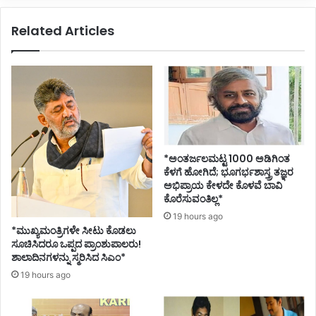
ಲ
ಗಿ
-
ಸಾ
Related Articles
ಎಂ
ಗಾ
.
ಟ
ಕೆ
ಮಾ
.
ಡ
ಹೆ
ಲಾ
ಗ
ಗು
ಡೆ
ತ್
ತಿ
ದ್
*ಅಂತರ್ಜಲಮಟ್ಟ 1000 ಅಡಿಗಿಂತ
ದ
ಕೆಳಗೆ ಹೋಗಿದೆ; ಭೂಗರ್ಭಶಾಸ್ತ್ರ ತಜ್ಞರ
ಪ
ಅಭಿಪ್ರಾಯ ಕೇಳದೇ ಕೊಳವೆ ಬಾವಿ
ಡಿ
ಕೊರೆಸುವಂತಿಲ್ಲ*
ತ
19 hours ago
ರ
*ಮುಖ್ಯಮಂತ್ರಿಗಳೇ ಸೀಟು ಕೊಡಲು
ಅ
ಸೂಚಿಸಿದರೂ ಒಪ್ಪದ ಪ್ರಾಂಶುಪಾಲರು!
ಕ್
ಶಾಲಾದಿನಗಳನ್ನು ಸ್ಮರಿಸಿದ ಸಿಎಂ*
ಕಿ
19 hours ago
ವ
ಶ