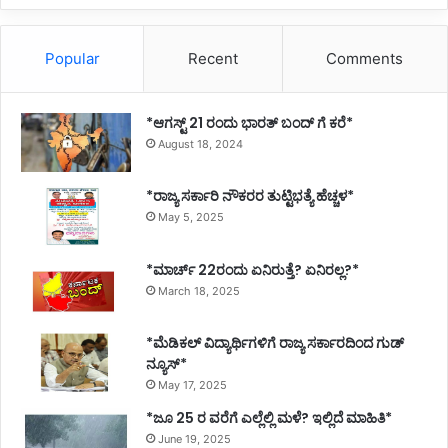
Popular
Recent
Comments
*ಆಗಸ್ಟ್ 21 ರಂದು ಭಾರತ್‌ ಬಂದ್‌ ಗೆ ಕರೆ*
August 18, 2024
*ರಾಜ್ಯ ಸರ್ಕಾರಿ ನೌಕರರ ತುಟ್ಟಿಭತ್ಯೆ ಹೆಚ್ಚಳ*
May 5, 2025
*ಮಾರ್ಚ್ 22ರಂದು ಏನಿರುತ್ತೆ? ಏನಿರಲ್ಲ?*
March 18, 2025
*ಮೆಡಿಕಲ್ ವಿದ್ಯಾರ್ಥಿಗಳಿಗೆ ರಾಜ್ಯ ಸರ್ಕಾರದಿಂದ ಗುಡ್
ನ್ಯೂಸ್*
May 17, 2025
*ಜೂ 25 ರ ವರೆಗೆ ಎಲ್ಲೆಲ್ಲಿ ಮಳೆ? ಇಲ್ಲಿದೆ ಮಾಹಿತಿ*
June 19, 2025