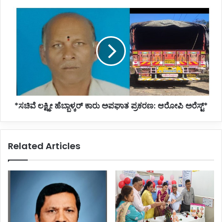
ಕಾಣುತ್ತಿಲ್ಲ:
*ಸಚಿವೆ
ಸಿ.ಎಂ
ಲಕ್ಷ್ಮೀ
ವ್ಯಂಗ್ಯ*
ಹೆಬ್ಬಾಳ್ಕರ್
ಕಾರು
ಅಪಘಾತ
ಪ್ರಕರಣ:
ಆರೋಪಿ
ಅರೆಸ್ಟ್*
*ಸಚಿವೆ ಲಕ್ಷ್ಮೀ ಹೆಬ್ಬಾಳ್ಕರ್ ಕಾರು ಅಪಘಾತ ಪ್ರಕರಣ: ಆರೋಪಿ ಅರೆಸ್ಟ್*
Related Articles