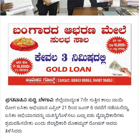
ಪ್ರಗತಿವಾಹಿನಿ ಸುದ್ದಿ, ಬೆಳಗಾವಿ
: ಜಿಲ್ಲೆಯಾದ್ಯಂತ 7ನೇ ಸುತ್ತಿನ ಕಾಲು ಬಾಯಿ
ರೋಗ ಲಸಿಕಾ ಅಭಿಯಾನ ಏಪ್ರಿಲ್ 21 ರಿಂದ ಜೂನ್ 6 ರವರೆಗೆ ನಡೆಯಲಿದ್ದು,
ಲಸಿಕಾ ಅಭಿಯಾನವನ್ನು ಯಶಸ್ವಿಗೊಳಿಸಲು ಎಲ್ಲಾ ಪಶು ವೈದ್ಯಾಧಿಕಾರಿಗಳು
ಶ್ರಮವಹಿಸಬೇಕು ಎಂದು ಜಿಲ್ಲಾಧಿಕಾರಿ ಮೊಹಮ್ಮದ್ ರೋಷನ್ ಅವರು
ತಿಳಿಸಿದರು