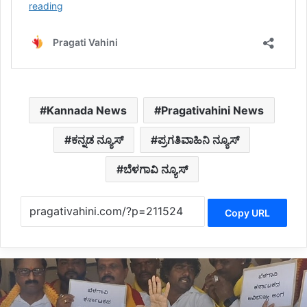
Kannada News
Pragativahini News
ಕನ್ನಡ ನ್ಯೂಸ್
ಪ್ರಗತಿವಾಹಿನಿ ನ್ಯೂಸ್
ಬೆಳಗಾವಿ ನ್ಯೂಸ್
Copy URL