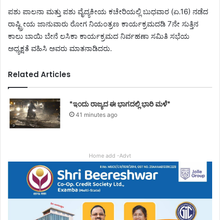
ಪಶು ಪಾಲನಾ ಮತ್ತು ಪಶು ವೈದ್ಯಕೀಯ ಕಚೇರಿಯಲ್ಲಿ ಬುಧವಾರ (ಏ.16) ನಡೆದ
ರಾಷ್ಟ್ರೀಯ ಜಾನುವಾರು ರೋಗ ನಿಯಂತ್ರಣ ಕಾರ್ಯಕ್ರಮದಡಿ 7ನೇ ಸುತ್ತಿನ
ಕಾಲು ಬಾಯಿ ಬೇನೆ ಲಸಿಕಾ ಕಾರ್ಯಕ್ರಮದ ನಿರ್ವಹಣಾ ಸಮಿತಿ ಸಭೆಯ
ಅಧ್ಯಕ್ಷತೆ ವಹಿಸಿ ಅವರು ಮಾತನಾಡಿದರು.
Related Articles
*ಇಂದು ರಾಜ್ಯದ ಈ ಭಾಗದಲ್ಲಿ ಭಾರಿ ಮಳೆ*
41 minutes ago
Home add -Advt