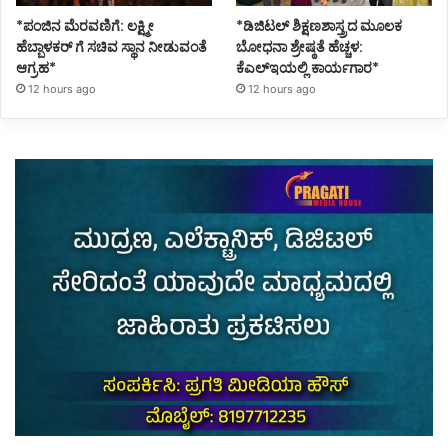
*ಪಂಜಿನ ಮೆರವಣಿಗೆ: ಲಕ್ಷ್ಮೀ
*ಡಿಜಿಟಲ್ ಶಿಕ್ಷಣಶಾಸ್ತ್ರದ ಮೂಲಕ
ಹೆಬ್ಬಾಳಕರ್ ಗೆ ಸಚಿವ ಸ್ಥಾನ ನೀಡುವಂತೆ
ಬೋಧನಾ ಶ್ರೇಷ್ಠತೆ ಹೆಚ್ಚಳ:
ಆಗ್ರಹ*
ಕೆಎಲ್ಇಯಲ್ಲಿ ಕಾರ್ಯಗಾರ*
12 hours ago
12 hours ago