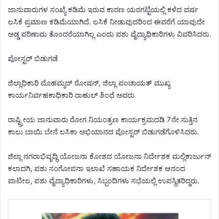
ಜಾನುವಾರುಗಳ ಸಂಖ್ಯೆ ಕಡಿಮೆ ಇರುವ ಕಾರಣ ಯರಗಟ್ಟಿಯಲ್ಲಿ ಕಳೆದ ವರ್ಷ
ಲಸಿಕೆ ಪ್ರಮಾಣ ಕಡಿಮೆಯಾಗಿದೆ. ಲಸಿಕೆ ನೀಡುವುದರಿಂದ ಈವರೆಗೆ ಯಾವುದೇ
ಅಡ್ಡ ಪರಿಣಾಮ ತೊಂದರೆಯಾಗಿಲ್ಲ ಎಂದು ಪಶು ವೈದ್ಯಾಧಿಕಾರಿಗಳು ವಿವರಿಸಿದರು.
ಪೋಸ್ಟರ್ ಬಿಡುಗಡೆ
ಜಿಲ್ಲಾಧಿಕಾರಿ ಮೊಹಮ್ಮದ್ ರೋಷನ್, ಜಿಲ್ಲಾ ಪಂಚಾಯತ್ ಮುಖ್ಯ
ಕಾರ್ಯನಿರ್ವಹಕಾಧಿಕಾರಿ ರಾಹುಲ್ ಶಿಂಧೆ ಅವರು
ರಾಷ್ಟ್ರೀಯ ಜಾನುವಾರು ರೋಗ ನಿಯಂತ್ರಣ ಕಾರ್ಯಕ್ರಮದಡಿ 7ನೇ ಸುತ್ತಿನ
ಕಾಲು ಬಾಯಿ ಬೇನೆ ಲಸಿಕಾ ಅಭಿಯಾನದ ಪೋಸ್ಟರ್ ಬಿಡುಗಡೆಗೊಳಿಸಿದರು.
ಜಿಲ್ಲಾ ನಗರಾಭಿವೃದ್ಧಿ ಯೋಜನಾ ಕೋಶದ ಯೋಜನಾ ನಿರ್ದೇಶಕ ಮಲ್ಲಿಕಾರ್ಜುನ್
ಕಲಾದಗಿ, ಪಶು ಸಂಗೋಪನಾ ಇಲಾಖೆ ಸಹಾಯಕ ನಿರ್ದೇಶಕ ಆನಂದ
ಪಾಟೀಲ, ಪಶು ವೈದ್ಯಾಧಿಕಾರಿಗಳು, ಸಿಬ್ಬಂದಿಗಳು ಸಭೆಯಲ್ಲಿ ಉಪಸ್ಥಿತರಿದ್ದರು.