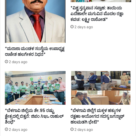
*ವಿಶ್ವ ಸ್ತನ್ಯಪಾನ ಸಪ್ತಾಹ: ತಾಯಿಯ
ಎದೆಹಾಲೇ ಮಗುವಿನ ಮೊದಲ ರಕ್ಷಾ
ಕವಚ: ಲಕ್ಷ್ಮೀ ರಾಠೋಡ*
2 days ago
*ಮರಾಠಾ ಮಂಡಳ ಸಂಸ್ಥೆಯ ಉಪಾಧ್ಯಕ್ಷ
ರಾಜೇಶ ಹಲಗೇಕರ ನಿಧನ*
2 days ago
*ಬೆಳಗಾವಿ ಜಿಲ್ಲೆಯ ಶೇ.95 ರಷ್ಟು
*ಬೆಳಗಾವಿ ಜಿಲ್ಲೆಗೆ ಮಕ್ಕಳ ಹಕ್ಕುಗಳ
ಕ್ಷೇತ್ರದಲ್ಲಿ ಬಿತ್ತನೆ: ಜಿಪಂ ಸಿಇಒ ರಾಹುಲ್
ರಕ್ಷಣಾ ಆಯೋಗದ ಸದಸ್ಯ ಜಗನ್ನಾಥ್
ಶಿಂಧೆ*
ಹಲಮಡಗಿ ಭೇಟಿ*
2 days ago
2 days ago