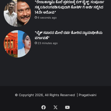
*ರೇಣುಕಾಸ್ವಾಮಿ ಕೊಲೆ ಪ್ರಕರಣಕ್ಕೆ ಬಿಗ್ ಟ್ವಿಸ್ಟ್: ಸಂಪೂರ್ಣ
ಸತ್ಯ ಬಹಿರಂಗಪಡಿಸುವುದಾಗಿ ಕೋರ್ಟ್ ಗೆ ಅರ್ಜಿ ಸಲ್ಲಿಸಿದ
14ನೇ ಆರೋಪಿ*
6 seconds ago
*ಬೈಕ್ ಸವಾರನ ಮೇಲೆ ದರ್ಪ ತೋರಿದ ನ್ಯಾಯಾಧೀಶೆಯ
ವರ್ಗಾವಣೆ*
23 minutes ago
© Copyright 2026, All Rights Reserved | Pragativaini
Facebook
X
YouTube