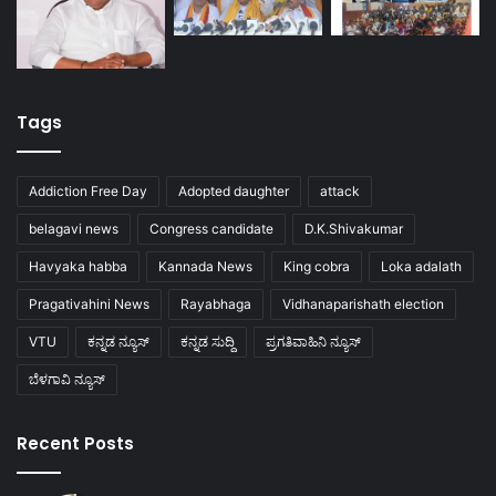
Tags
Addiction Free Day
Adopted daughter
attack
belagavi news
Congress candidate
D.K.Shivakumar
Havyaka habba
Kannada News
King cobra
Loka adalath
Pragativahini News
Rayabhaga
Vidhanaparishath election
VTU
ಕನ್ನಡ ನ್ಯೂಸ್
ಕನ್ನಡ ಸುದ್ದಿ
ಪ್ರಗತಿವಾಹಿನಿ ನ್ಯೂಸ್
ಬೆಳಗಾವಿ ನ್ಯೂಸ್
Recent Posts