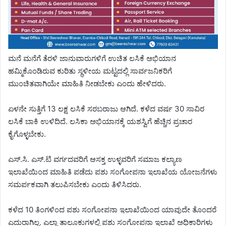
ಮನೆ ಮನೆಗೆ ತೆರಳಿ ಜಾನುವಾರುಗಳಿಗೆ ಉಚಿತ ಲಸಿಕೆ ಅಭಿಯಾನ
ಹಮ್ಮಿಕೊಂಡಿರುವ ಕುರಿತು ಸ್ಥಳೀಯ ಮಟ್ಟದಲ್ಲಿ ಸಾರ್ವಜನಿಕರಿಗೆ
ಮುಂಚಿತವಾಗಿಯೇ ಮಾಹಿತಿ ನೀಡಬೇಕು ಎಂದು ಹೇಳಿದರು.
ಏಳನೇ ಸುತ್ತಿಗೆ 13 ಲಕ್ಷ ಲಸಿಕೆ ಸರಬರಾಜು ಆಗಿದೆ. ಕಳೆದ ವರ್ಷ 30 ಸಾವಿರ
ಲಸಿಕೆ ಬಾಕಿ ಉಳಿದಿದೆ. ಲಸಿಕಾ ಅಭಿಯಾನಕ್ಕೆ ಯಶಸ್ವಿಗೆ ಹೆಚ್ಚಿನ ಪ್ರಚಾರ
ಕೈಗೊಳ್ಳಬೇಕು.
ಎಸ್.ಸಿ. ಎಸ್.ಟಿ ವರ್ಗದವರಿಗೆ ಆಸಕ್ತ ಉಳ್ಳವರಿಗೆ ಸಮಾಜ ಕಲ್ಯಾಣ
ಇಲಾಖೆಯಿಂದ ಮಾಹಿತಿ ಪಡೆದು ಪಶು ಸಂಗೋಪನಾ ಇಲಾಖೆಯ ಯೋಜನೆಗಳು
ಸಮರ್ಪಕವಾಗಿ ತಲುಪಿಸಬೇಕು ಎಂದು ತಿಳಿಸಿದರು.
ಕಳೆದ 10 ತಿಂಗಳಿಂದ ಪಶು ಸಂಗೋಪನಾ ಇಲಾಖೆಯಿಂದ ಯಾವುದೇ ತೊಂದರೆ
ಎದುರಾಗಿಲ್ಲ. ಎಲ್ಲಾ ತಾಲೂಕುಗಳಲ್ಲಿ ಪಶು ಸಂಗೋಪನಾ ಇಲಾಖೆ ಅಧಿಕಾರಿಗಳು