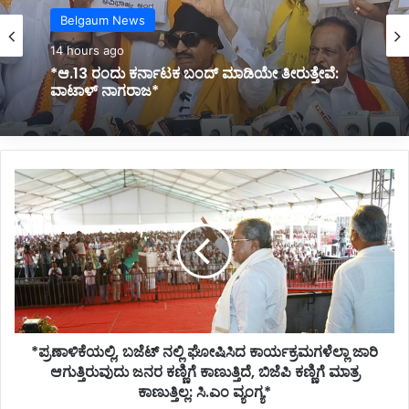
Belgaum News
14 hours ago
*ಆ.13 ರಂದು ಕರ್ನಾಟಕ ಬಂದ್ ಮಾಡಿಯೇ ತೀರುತ್ತೇವೆ:
ವಾಟಾಳ್ ನಾಗರಾಜ*
*ಪ್ರಣಾಳಿಕೆಯಲ್ಲಿ,
ಬಜೆಟ್
ನಲ್ಲಿ
ಘೋಷಿಸಿದ
ಕಾರ್ಯಕ್ರಮಗಳೆಲ್ಲಾ
ಜಾರಿ
ಆಗುತ್ತಿರುವುದು
ಜನರ
ಕಣ್ಣಿಗೆ
*ಪ್ರಣಾಳಿಕೆಯಲ್ಲಿ, ಬಜೆಟ್ ನಲ್ಲಿ ಘೋಷಿಸಿದ ಕಾರ್ಯಕ್ರಮಗಳೆಲ್ಲಾ ಜಾರಿ
ಕಾಣುತ್ತಿದೆ,
ಬಿಜೆಪಿ
ಆಗುತ್ತಿರುವುದು ಜನರ ಕಣ್ಣಿಗೆ ಕಾಣುತ್ತಿದೆ, ಬಿಜೆಪಿ ಕಣ್ಣಿಗೆ ಮಾತ್ರ
ಕಣ್ಣಿಗೆ
ಕಾಣುತ್ತಿಲ್ಲ: ಸಿ.ಎಂ ವ್ಯಂಗ್ಯ*
ಮಾತ್ರ