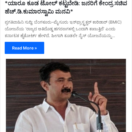
*ಯಾರೂ ಕೂಡ ಟೋಲ್ ಕಟ್ಟಬೇಡಿ: ಜನರಿಗೆ ಕೇಂದ್ರ ಸಚಿವ
ಹೆಚ್.ಡಿ.ಕುಮಾರಸ್ವಾಮಿ ಮನವಿ*
ಪ್ರಗತಿವಾಹಿನಿ ಸುದ್ದಿ: ಬೆಂಗಳೂರು–ಮೈಸೂರು ಇನ್‌ಫ್ರಾಸ್ಟ್ರಕ್ಚರ್ ಕಾರಿಡಾರ್ (BMIC)
ಯೋಜನೆಯ ‘ರಾಜ್ಯದ ಅತಿದೊಡ್ಡ ಹಗರಣಗಳಲ್ಲಿ ಒಂದಾಗಿ ಕಾಣುತ್ತಿದೆ’ ಎಂದು
ಕರ್ನಾಟಕ ಹೈಕೋರ್ಟ್ ಹೇಳಿದೆ. ಹೀಗಾಗಿ ಕೂಡಲೇ ನೈಸ್ ಯೋಜನೆಯನ್ನು…
Read More »