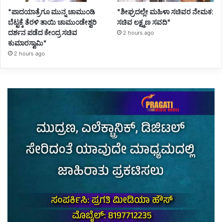
*ಪಾದಯಾತ್ರೆಗೂ ಮುನ್ನ ಚಾಮುಂಡಿ
*ಶೀಘ್ರದಲ್ಲೇ ಮಹಿಳಾ ಸಚಿವರ ನೇಮಕ:
ಬೆಟ್ಟಕ್ಕೆ ತೆರಳಿ ತಾಯಿ ಚಾಮುಂಡೇಶ್ವರಿ
ಸಚಿವ ಲಕ್ಷ್ಮಣ ಸವದಿ*
ದರ್ಶನ ಪಡೆದ ಕೇಂದ್ರ ಸಚಿವ
2 hours ago
ಕುಮಾರಸ್ವಾಮಿ*
2 hours ago