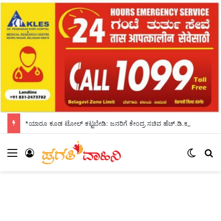
*ಯಾರೂ ಕೂಡ ಟೋಲ್ ಕಟ್ಟಬೇಡಿ: ಜನರಿಗೆ ಕೇಂದ್ರ ಸಚಿವ ಹೆಚ್.ಡಿ.ಕುಮಾರಸ್ವಾಮಿ ಮನವಿ*
Menu
Log In
Switch
S