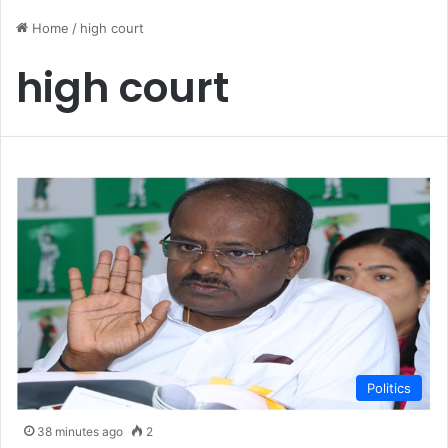
Home
/
high court
high court
Politics
38 minutes ago
2