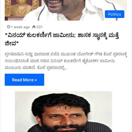
Politics
1 week ago
531
*ವಿನಯ್ ಕುಲಕರ್ಣಿಗೆ ಜಾಮೀನು; ಶಾಸಕ ಸ್ಥಾನಕ್ಕೆ ಮತ್ತೆ
ಜೀವ*
ಪ್ರಗತಿವಾಹಿನಿ ಸುದ್ದಿ: ಧಾರವಾಡ ಬಿಜೆಪಿ ಮುಖಂಡ ಯೋಗೇಶ್ ಗೌಡ ಕೊಲೆ ಪ್ರಕರಣಕ್ಕೆ
ಸಂಬಂಧಿಸಿದಂತೆ ಮಾಜಿ ಸಚಿವ ವಿನಯ್ ಕುಲಕರ್ಣಿಗೆ ಹೈಕೋರ್ಟ್ ಜಾಮೀನು
ಮಂಜೂರು ಮಾಡಿದೆ. ಕೊಲೆ ಪ್ರಕರಣದಲ್ಲಿ…
Read More »