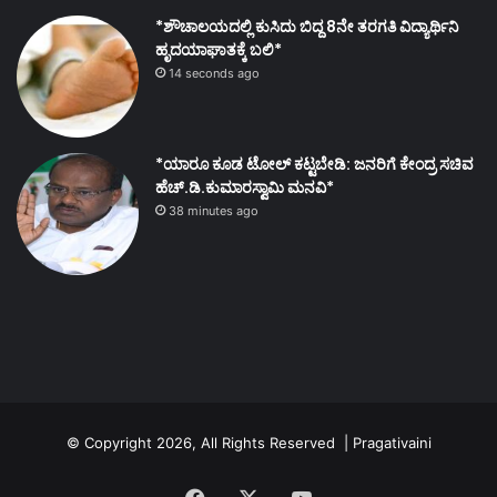
*ಶೌಚಾಲಯದಲ್ಲಿ ಕುಸಿದು ಬಿದ್ದ 8ನೇ ತರಗತಿ ವಿದ್ಯಾರ್ಥಿನಿ
ಹೃದಯಾಘಾತಕ್ಕೆ ಬಲಿ*
14 seconds ago
*ಯಾರೂ ಕೂಡ ಟೋಲ್ ಕಟ್ಟಬೇಡಿ: ಜನರಿಗೆ ಕೇಂದ್ರ ಸಚಿವ
ಹೆಚ್.ಡಿ.ಕುಮಾರಸ್ವಾಮಿ ಮನವಿ*
38 minutes ago
© Copyright 2026, All Rights Reserved | Pragativaini