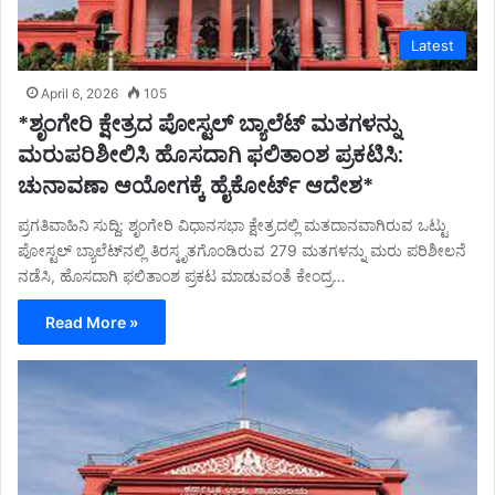
Latest
April 6, 2026
105
*ಶೃಂಗೇರಿ ಕ್ಷೇತ್ರದ ಪೋಸ್ಟಲ್ ಬ್ಯಾಲೆಟ್​ ಮತಗಳನ್ನು
ಮರುಪರಿಶೀಲಿಸಿ ಹೊಸದಾಗಿ ಫಲಿತಾಂಶ ಪ್ರಕಟಿಸಿ:
ಚುನಾವಣಾ ಆಯೋಗಕ್ಕೆ ಹೈಕೋರ್ಟ್ ಆದೇಶ*
ಪ್ರಗತಿವಾಹಿನಿ ಸುದ್ದಿ: ಶೃಂಗೇರಿ ವಿಧಾನಸಭಾ ಕ್ಷೇತ್ರದಲ್ಲಿ ಮತದಾನವಾಗಿರುವ ಒಟ್ಟು
ಪೋಸ್ಟಲ್ ಬ್ಯಾಲೆಟ್​ನಲ್ಲಿ ತಿರಸ್ಕೃತಗೊಂಡಿರುವ 279 ಮತಗಳನ್ನು ಮರು ಪರಿಶೀಲನೆ
ನಡೆಸಿ, ಹೊಸದಾಗಿ ಫಲಿತಾಂಶ ಪ್ರಕಟ ಮಾಡುವಂತೆ ಕೇಂದ್ರ…
Read More »