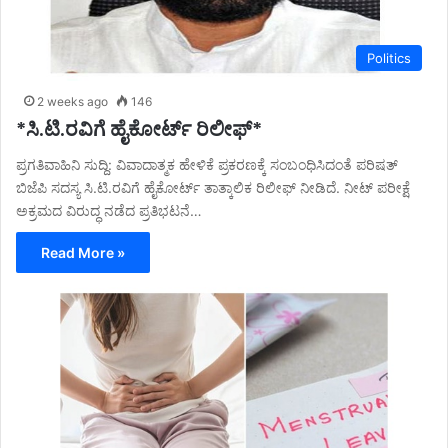
Politics
2 weeks ago
146
*ಸಿ.ಟಿ.ರವಿಗೆ ಹೈಕೋರ್ಟ್ ರಿಲೀಫ್*
ಪ್ರಗತಿವಾಹಿನಿ ಸುದ್ದಿ: ವಿವಾದಾತ್ಮಕ ಹೇಳಿಕೆ ಪ್ರಕರಣಕ್ಕೆ ಸಂಬಂಧಿಸಿದಂತೆ ಪರಿಷತ್
ಬಿಜೆಪಿ ಸದಸ್ಯ ಸಿ.ಟಿ.ರವಿಗೆ ಹೈಕೋರ್ಟ್ ತಾತ್ಕಾಲಿಕ ರಿಲೀಫ್ ನೀಡಿದೆ. ನೀಟ್ ಪರೀಕ್ಷೆ
ಅಕ್ರಮದ ವಿರುದ್ಧ ನಡೆದ ಪ್ರತಿಭಟನೆ…
Read More »