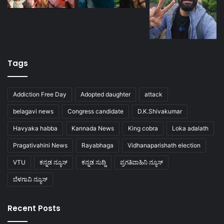
Tags
Addiction Free Day
Adopted daughter
attack
belagavi news
Congress candidate
D.K.Shivakumar
Havyaka habba
Kannada News
King cobra
Loka adalath
Pragativahini News
Rayabhaga
Vidhanaparishath election
VTU
ಕನ್ನಡ ನ್ಯೂಸ್
ಕನ್ನಡ ಸುದ್ದಿ
ಪ್ರಗತಿವಾಹಿನಿ ನ್ಯೂಸ್
ಬೆಳಗಾವಿ ನ್ಯೂಸ್
Recent Posts