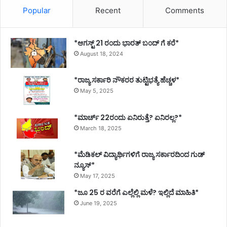
Popular
Recent
Comments
*ಆಗಸ್ಟ್ 21 ರಂದು ಭಾರತ್‌ ಬಂದ್‌ ಗೆ ಕರೆ*
August 18, 2024
*ರಾಜ್ಯ ಸರ್ಕಾರಿ ನೌಕರರ ತುಟ್ಟಿಭತ್ಯೆ ಹೆಚ್ಚಳ*
May 5, 2025
*ಮಾರ್ಚ್ 22ರಂದು ಏನಿರುತ್ತೆ? ಏನಿರಲ್ಲ?*
March 18, 2025
*ಮೆಡಿಕಲ್ ವಿದ್ಯಾರ್ಥಿಗಳಿಗೆ ರಾಜ್ಯ ಸರ್ಕಾರದಿಂದ ಗುಡ್
ನ್ಯೂಸ್*
May 17, 2025
*ಜೂ 25 ರ ವರೆಗೆ ಎಲ್ಲೆಲ್ಲಿ ಮಳೆ? ಇಲ್ಲಿದೆ ಮಾಹಿತಿ*
June 19, 2025