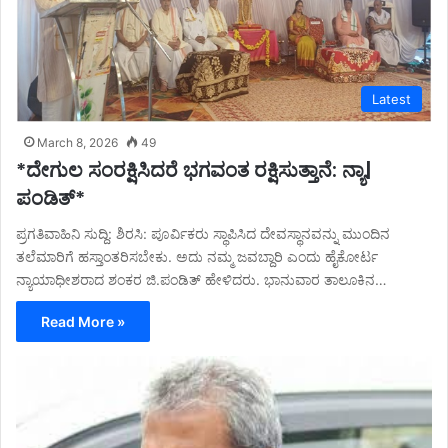
Latest
March 8, 2026
49
*ದೇಗುಲ ಸಂರಕ್ಷಿಸಿದರೆ ಭಗವಂತ ರಕ್ಷಿಸುತ್ತಾನೆ: ನ್ಯಾ|
ಪಂಡಿತ್*
ಪ್ರಗತಿವಾಹಿನಿ ಸುದ್ದಿ: ಶಿರಸಿ: ಪೂರ್ವಿಕರು ಸ್ಥಾಪಿಸಿದ ದೇವಸ್ಥಾನವನ್ನು ಮುಂದಿನ
ತಲೆಮಾರಿಗೆ ಹಸ್ತಾಂತರಿಸಬೇಕು. ಅದು ನಮ್ಮ ಜವಬ್ದಾರಿ ಎಂದು ಹೈಕೋರ್ಟ
ನ್ಯಾಯಾಧೀಶರಾದ ಶಂಕರ ಜಿ.ಪಂಡಿತ್ ಹೇಳಿದರು. ಭಾನುವಾರ ತಾಲೂಕಿನ…
Read More »