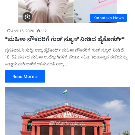
Karnataka News
April 16, 2026
112
*ಮಹಿಳಾ ನೌಕರರಿಗೆ ಗುಡ್ ನ್ಯೂಸ್ ನೀಡಿದ ಹೈಕೋರ್ಟ್*
ಪ್ರಗತಿವಾಹಿನಿ ಸುದ್ದಿ: ರಾಜ್ಯ ಹೈಕೋರ್ಟ್ ಮಹಿಳಾ ನೌಕರರಿಗೆ ಗುಡ್ ನ್ಯೂಸ್ ನೀಡಿದೆ.
18-52 ವರ್ಷದ ಮಹಿಳಾ ಉದ್ಯೋಗಿಗಳಿಗೆ ವೇತನ ಸಹಿತ ‘ಋತುಸ್ರಾವ ರಜೆ’ಯನ್ನು
ಕಡ್ಡಾಯವಾಗಿ ಜಾರಿಗೊಳಿಸುವಂತೆ ರಾಜ್ಯ…
Read More »