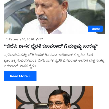
Latest
February 10, 2026
77
*ಬಿಜೆಪಿ ಶಾಸಕ ಭೈರತಿ ಬಸವರಾಜ್ ಗೆ ಮತ್ತಷ್ಟು ಸಂಕಷ್ಟ*
ಪ್ರಗತಿವಾಹಿನಿ ಸುದ್ದಿ: ರೌಡಿಶೀಟರ್ ಶಿವಪ್ರಕಾಶ ಅಲಿಯಾಸ್ ಬಿಕ್ಲು ಶಿವ ಕೊಲೆ
ಪ್ರಕರಣಕ್ಕೆ ಸಂಬಂಧಿಸಿದಂತೆ ಬಿಜೆಪಿ ಶಾಸಕ ಬೈರತಿ ಬಸವರಾಜ್ ಅವರಿಗೆ ಮತ್ತೆ ಸಂಕಷ್ಟ
ಎದುರಾಗಿದೆ. ಶಾಸಕ ಭೈರತಿ…
Read More »