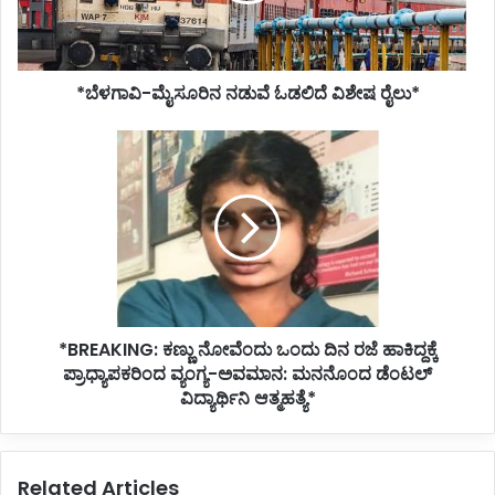
*ಬೆಳಗಾವಿ-ಮೈಸೂರಿನ ನಡುವೆ ಓಡಲಿದೆ ವಿಶೇಷ ರೈಲು*
*BREAKING:
ಕಣ್ಣು
ನೋವೆಂದು
ಒಂದು
ದಿನ
ರಜೆ
ಹಾಕಿದ್ದಕ್ಕೆ
ಪ್ರಾಧ್ಯಾಪಕರಿಂದ
ವ್ಯಂಗ್ಯ-
*BREAKING: ಕಣ್ಣು ನೋವೆಂದು ಒಂದು ದಿನ ರಜೆ ಹಾಕಿದ್ದಕ್ಕೆ
ಅವಮಾನ:
ಮನನೊಂದ
ಪ್ರಾಧ್ಯಾಪಕರಿಂದ ವ್ಯಂಗ್ಯ-ಅವಮಾನ: ಮನನೊಂದ ಡೆಂಟಲ್
ಡೆಂಟಲ್
ವಿದ್ಯಾರ್ಥಿನಿ ಆತ್ಮಹತ್ಯೆ*
ವಿದ್ಯಾರ್ಥಿನಿ
ಆತ್ಮಹತ್ಯೆ*
Related Articles