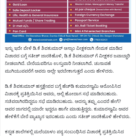
ಇನ್ನು ಇದೇ ವೇಳೆ ಡಿ.ಕೆ ಶಿವಕುಮಾರ್ ಅಸ್ಸಾಂ ವೀಕ್ಷಕರಾಗಿ ನೇಮಕ ಮಾಡಿದ
ವಿಚಾರದ ಬಗ್ಗೆ ಸತೀಶ್ ಜಾರಕಿಹೊಳಿ, ಡಿ.ಕೆ ಶಿವಕುಮಾರ್ ಗೆ ವೀಕ್ಷಕರ ಜವಾಬ್ದಾರಿ
ನೀಡಲಾಗಿದೆ. ಬೇರೆಯವರಿಗೂ ಉಸ್ತುವಾರಿ ನೀಡಲಾಗಿದೆ. ಚುನಾವಣೆ
ಮುಗಿಯುವವರೆಗೆ ಅವರು ಅಲ್ಲೇ ಇರಬೇಕಾಗುತ್ತದೆ ಎಂದು ಹೇಳಿದರು.
ಡಿ.ಕೆ ಶಿವಕುಮಾ‌ರ್ ಹಸ್ತಕ್ಷೇಪದ ಬಗ್ಗೆ ಹೆಚ್‌ಡಿ ಕುಮಾರಸ್ವಾಮಿ ಆರೋಪಿಸಿದ
ವಿಚಾರಕ್ಕೆ ಪ್ರತಿಕ್ರಿಯಿಸಿದ ಅವರು, ಅಲ್ಲಿ ಹೋದಾಗ ಸಭೆ ಮಾಡಿರಬಹುದು.
ಸಚಿವರಾಗಿರದಿದ್ದರೂ ಸಭೆ ಮಾಡಿರಬಹುದು. ಅದನ್ನು ತಪ್ಪು ಎಂದರೆ ಹೇಗೆ?
ಅವರ ಜಾಗದಲ್ಲಿ ಯಾರೇ ಇದ್ದರೂ ಹಾಗೇ ಮಾಡುತ್ತಿದ್ದರು. ಕುಮಾರಸ್ವಾಮಿ ಅವರ
ಹೇಳಿಕೆಗೆ ಬೇರೆ ವ್ಯಾಖ್ಯಾನ ಇರಬಹುದು ಎಂದು ಸತೀಶ್ ಜಾರಕಿಹೊಳಿ ಹೇಳಿದರು.
ಕನ್ನಡ ಶಾಲೆಗಳಲ್ಲಿ ಮಲೆಯಾಳಂ ಪಠ್ಯ ಸಂಬಂಧಿಸಿದ ವಿಚಾರಕ್ಕೆ ಪ್ರತಿಕ್ರಿಯಿಸಿದ