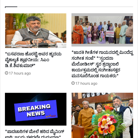
*ಜಾನಕಿ ಗೀತೆಗಳ ಗಾಯನದಲ್ಲಿ ಮಿಂದೆದ್ದ
*ಬಸವರಾಜ ಹೊರಟ್ಟಿ ಅವರ ಹೃದಯ
ಸಂಗೀತ ಸಂಜೆ* *‘ಸ್ಪಂದನಾ
ವೈಶಾಲ್ಯತೆ ಶ್ಲಾಘನೀಯ: ಸಿಎಂ
ಮೆಲೋಡೀಸ್’ ಸ್ವರ ಶ್ರದ್ಧಾಂಜಲಿ
ಡಿ.ಕೆ.ಶಿವಕುಮಾರ್*
ಕಾರ್ಯಕ್ರಮದಲ್ಲಿ ಸಂಗೀತಾಸಕ್ತರ
17 hours ago
ಮನಸೂರೆಗೊಂಡ ಗಾಯಕರು*
17 hours ago
*ಪಾದಚಾರಿಗಳ ಮೇಲೆ ಹರಿದ ಮೈನಿಂಗ್
ಲಾರಿ: ಇಬ್ಬರು ಸ್ಥಳದಲ್ಲೇ ದುರ್ಮರಣ*