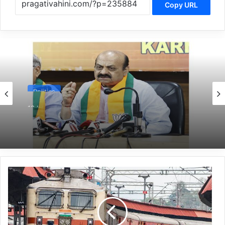
Copy URL
Politics
13 hours ago
*ಹೊರಟ್ಟಿಯವರಿಂದ ರಾಜೀನಾಮೆ ಪಡೆದ ಸರ್ಕಾರದ ನಡೆ
ಪರಿಷತ್ ಇಹಾಸದಲ್ಲಿ ಕಪ್ಪು ಚುಕ್ಕೆ:ಬಸವರಾಜ ಬೊಮ್ಮಾಯಿ*
*ಬೆಳಗಾವಿ-
ಮೈಸೂರಿನ
ನಡುವೆ
ಓಡಲಿದೆ
ವಿಶೇಷ
ರೈಲು*