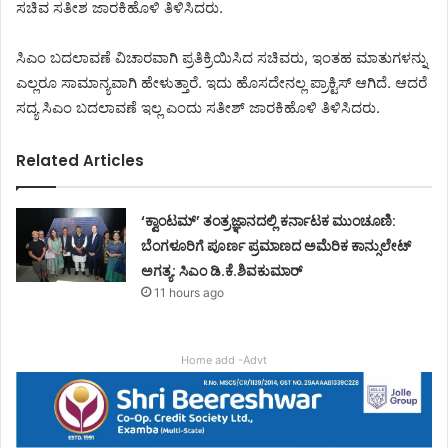
ಸಚಿವ ಸತೀಶ ಜಾರಕಿಹೊಳಿ ತಿಳಿಸಿದರು.
ಸಿಎಂ ಬದಲಾವಣೆ ವಿಚಾರವಾಗಿ ಪ್ರತಿಕ್ರಿಯಿಸಿದ ಸಚಿವರು, ಇಂತಹ ಮಾತುಗಳನ್ನು
ಎಲ್ಲರೂ ಸಾಮಾನ್ಯವಾಗಿ ಹೇಳುತ್ತಾರೆ. ಇದು ಹೊಸದೇನಲ್ಲ ಪ್ರಾಕ್ಟಿಸ್ ಆಗಿದೆ. ಆದರೆ
ಸದ್ಯ ಸಿಎಂ ಬದಲಾವಣೆ ಇಲ್ಲ ಎಂದು ಸತೀಶ್ ಜಾರಕಿಹೊಳಿ ತಿಳಿಸಿದರು.
Related Articles
‘ಕ್ವಾಂಟಮ್’ ತಂತ್ರಜ್ಞಾನದಲ್ಲಿ ಕರ್ನಾಟಕ ಮುಂಚೂಣಿ:
ಬೆಂಗಳೂರಿಗೆ ಪೂರ್ಣ ಪ್ರಮಾಣದ ಅಮೆರಿಕ ಕಾನ್ಸುಲೇಟ್
ಅಗತ್ಯ: ಸಿಎಂ ಡಿ.ಕೆ.ಶಿವಕುಮಾರ್
11 hours ago
Home add -Advt