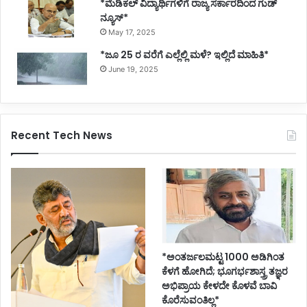
*ಮೆಡಿಕಲ್ ವಿದ್ಯಾರ್ಥಿಗಳಿಗೆ ರಾಜ್ಯ ಸರ್ಕಾರದಿಂದ ಗುಡ್
ನ್ಯೂಸ್*
May 17, 2025
*ಜೂ 25 ರ ವರೆಗೆ ಎಲ್ಲೆಲ್ಲಿ ಮಳೆ? ಇಲ್ಲಿದೆ ಮಾಹಿತಿ*
June 19, 2025
Recent Tech News
*ಅಂತರ್ಜಲಮಟ್ಟ 1000 ಅಡಿಗಿಂತ
ಕೆಳಗೆ ಹೋಗಿದೆ; ಭೂಗರ್ಭಶಾಸ್ತ್ರ ತಜ್ಞರ
ಅಭಿಪ್ರಾಯ ಕೇಳದೇ ಕೊಳವೆ ಬಾವಿ
ಕೊರೆಸುವಂತಿಲ್ಲ*