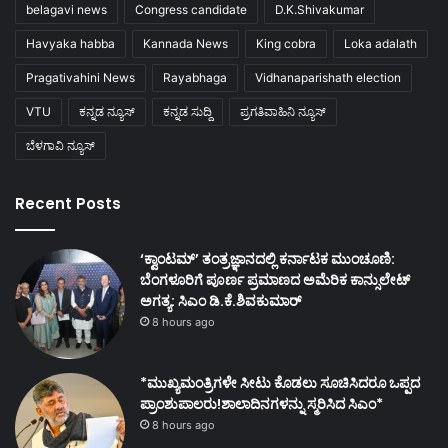
belagavi news
Congress candidate
D.K.Shivakumar
Havyaka habba
Kannada News
King cobra
Loka adalath
Pragativahini News
Rayabhaga
Vidhanaparishath election
VTU
ಕನ್ನಡ ನ್ಯೂಸ್
ಕನ್ನಡ ಸುದ್ದಿ
ಪ್ರಗತಿವಾಹಿನಿ ನ್ಯೂಸ್
ಬೆಳಗಾವಿ ನ್ಯೂಸ್
Recent Posts
‘ಕ್ವಾಂಟಮ್’ ತಂತ್ರಜ್ಞಾನದಲ್ಲಿ ಕರ್ನಾಟಕ ಮುಂಚೂಣಿ:
ಬೆಂಗಳೂರಿಗೆ ಪೂರ್ಣ ಪ್ರಮಾಣದ ಅಮೆರಿಕ ಕಾನ್ಸುಲೇಟ್
ಅಗತ್ಯ: ಸಿಎಂ ಡಿ.ಕೆ.ಶಿವಕುಮಾರ್
8 hours ago
*ಮುಖ್ಯಮಂತ್ರಿಗಳೇ ಸೀಟು ಕೊಡಲು ಸೂಚಿಸಿದರೂ ಒಪ್ಪದ
ಪ್ರಾಂಶುಪಾಲರು!ಶಾಲಾದಿನಗಳನ್ನು ಸ್ಮರಿಸಿದ ಸಿಎಂ*
8 hours ago