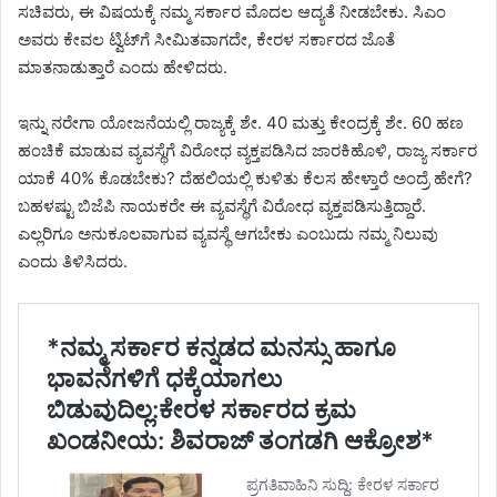
ಸಚಿವರು, ಈ ವಿಷಯಕ್ಕೆ ನಮ್ಮ ಸರ್ಕಾರ ಮೊದಲ ಆದ್ಯತೆ ನೀಡಬೇಕು. ಸಿಎಂ
ಅವರು ಕೇವಲ ಟ್ವಿಟ್‌ಗೆ ಸೀಮಿತವಾಗದೇ, ಕೇರಳ ಸರ್ಕಾರದ ಜೊತೆ
ಮಾತನಾಡುತ್ತಾರೆ ಎಂದು ಹೇಳಿದರು.
ಇನ್ನು ನರೇಗಾ ಯೋಜನೆಯಲ್ಲಿ ರಾಜ್ಯಕ್ಕೆ ಶೇ. 40 ಮತ್ತು ಕೇಂದ್ರಕ್ಕೆ ಶೇ. 60 ಹಣ
ಹಂಚಿಕೆ ಮಾಡುವ ವ್ಯವಸ್ಥೆಗೆ ವಿರೋಧ ವ್ಯಕ್ತಪಡಿಸಿದ ಜಾರಕಿಹೊಳಿ, ರಾಜ್ಯ ಸರ್ಕಾರ
ಯಾಕೆ 40% ಕೊಡಬೇಕು? ದೆಹಲಿಯಲ್ಲಿ ಕುಳಿತು ಕೆಲಸ ಹೇಳ್ತಾರೆ ಅಂದ್ರೆ ಹೇಗೆ?
ಬಹಳಷ್ಟು ಬಿಜೆಪಿ ನಾಯಕರೇ ಈ ವ್ಯವಸ್ಥೆಗೆ ವಿರೋಧ ವ್ಯಕ್ತಪಡಿಸುತ್ತಿದ್ದಾರೆ.
ಎಲ್ಲರಿಗೂ ಅನುಕೂಲವಾಗುವ ವ್ಯವಸ್ಥೆ ಆಗಬೇಕು ಎಂಬುದು ನಮ್ಮ ನಿಲುವು
ಎಂದು ತಿಳಿಸಿದರು.