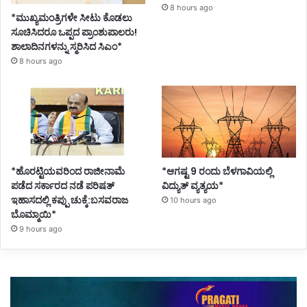
8 hours ago
*ಮುಖ್ಯಮಂತ್ರಿಗಳೇ ಸೀಟು ಕೊಡಲು
ಸೂಚಿಸಿದರೂ ಒಪ್ಪದ ಪ್ರಾಂಶುಪಾಲರು!
ಶಾಲಾದಿನಗಳನ್ನು ಸ್ಮರಿಸಿದ ಸಿಎಂ*
8 hours ago
*ಹೊರಟ್ಟಿಯವರಿಂದ ರಾಜೀನಾಮೆ
*ಆಗಷ್ಟ 9 ರಂದು ಬೆಳಗಾವಿಯಲ್ಲಿ
ಪಡೆದ ಸರ್ಕಾರದ ನಡೆ ಪರಿಷತ್
ವಿದ್ಯುತ್ ವ್ಯತ್ಯಯ*
ಇಹಾಸದಲ್ಲಿ ಕಪ್ಪು ಚುಕ್ಕೆ:ಬಸವರಾಜ
10 hours ago
ಬೊಮ್ಮಾಯಿ*
9 hours ago