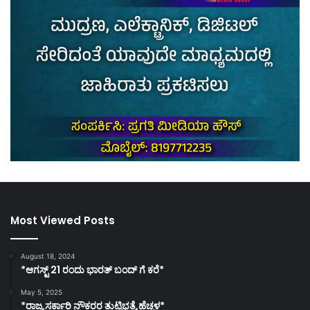
Most Viewed Posts
August 18, 2024
*ಆಗಸ್ಟ್ 21 ರಂದು ಭಾರತ್‌ ಬಂದ್‌ ಗೆ ಕರೆ*
May 5, 2025
*ರಾಜ್ಯ ಸರ್ಕಾರಿ ನೌಕರರ ತುಟ್ಟಿಭತ್ಯೆ ಹೆಚ್ಚಳ*