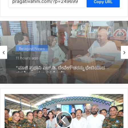
Copy URL
Kannada News
12 hours ago
*2025 ರಲ್ಲಿ ಪ್ರಧಾನಮಂತ್ರಿ ಅವರ ವಿದೇಶಕ್ಕೆ ತಗುಲಿದ
ಒಟ್ಟು ವೆಚ್ಚ ಎಷ್ಟು ಗೋತ್ತಾ..?*
*ಹೆಣ್ಣು
ಎಂದರೆ
ಭೂಮಿ,
ಧೈರ್ಯ,
ಭರವಸೆ,
ಒಗ್ಗಟ್ಟು,