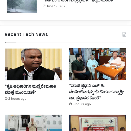
*ಜೂ 25 ರ ವರೆಗೆ ಎಲ್ಲೆಲ್ಲಿ ಮಳೆ? ಇಲ್ಲಿದೆ ಮಾಹಿತಿ*
June 19, 2025
Recent Tech News
*ಮಾಜಿ ಪ್ರಧಾನಿ ಎಚ್.ಡಿ.
*ಕೃಷಿ ಅಧಿಕಾರಿಗಳ ಹುದ್ದೆ ನೇಮಕಾತಿ
ದೇವೇಗೌಡರನ್ನು ಭೇಟಿಯಾದ ಪದ್ಮಶ್ರೀ
ಪರೀಕ್ಷೆ ಮುಂದೂಡಿಕೆ*
ಡಾ. ಪ್ರಭಾಕರ ಕೋರೆ*
2 hours ago
3 hours ago