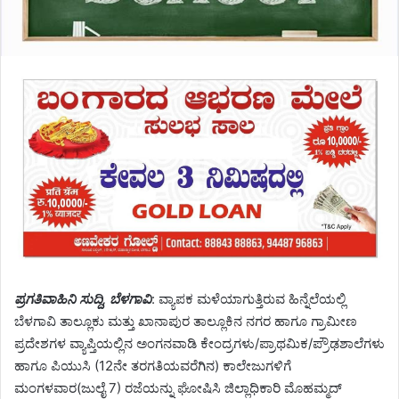
ಪ್ರಗತಿವಾಹಿನಿ ಸುದ್ದಿ, ಬೆಳಗಾವಿ
: ವ್ಯಾಪಕ ಮಳೆಯಾಗುತ್ತಿರುವ ಹಿನ್ನೆಲೆಯಲ್ಲಿ
ಬೆಳಗಾವಿ ತಾಲ್ಲೂಕು ಮತ್ತು ಖಾನಾಪುರ ತಾಲ್ಲೂಕಿನ ನಗರ ಹಾಗೂ ಗ್ರಾಮೀಣ
ಪ್ರದೇಶಗಳ ವ್ಯಾಪ್ತಿಯಲ್ಲಿನ ಅಂಗನವಾಡಿ ಕೇಂದ್ರಗಳು/ಪ್ರಾಥಮಿಕ/ಪ್ರೌಢಶಾಲೆಗಳು
ಹಾಗೂ ಪಿಯುಸಿ (12ನೇ ತರಗತಿಯವರೆಗಿನ) ಕಾಲೇಜುಗಳಿಗೆ
ಮಂಗಳವಾರ(ಜುಲೈ 7) ರಜೆಯನ್ನು ಘೋಷಿಸಿ ಜಿಲ್ಲಾಧಿಕಾರಿ ಮೊಹಮ್ಮದ್