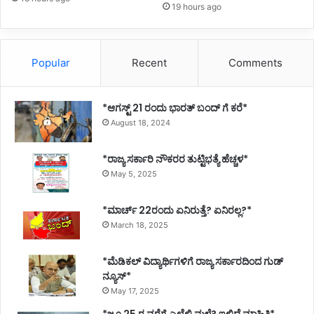
19 hours ago
Popular
Recent
Comments
*ಆಗಸ್ಟ್ 21 ರಂದು ಭಾರತ್‌ ಬಂದ್‌ ಗೆ ಕರೆ*
August 18, 2024
*ರಾಜ್ಯ ಸರ್ಕಾರಿ ನೌಕರರ ತುಟ್ಟಿಭತ್ಯೆ ಹೆಚ್ಚಳ*
May 5, 2025
*ಮಾರ್ಚ್ 22ರಂದು ಏನಿರುತ್ತೆ? ಏನಿರಲ್ಲ?*
March 18, 2025
*ಮೆಡಿಕಲ್ ವಿದ್ಯಾರ್ಥಿಗಳಿಗೆ ರಾಜ್ಯ ಸರ್ಕಾರದಿಂದ ಗುಡ್
ನ್ಯೂಸ್*
May 17, 2025