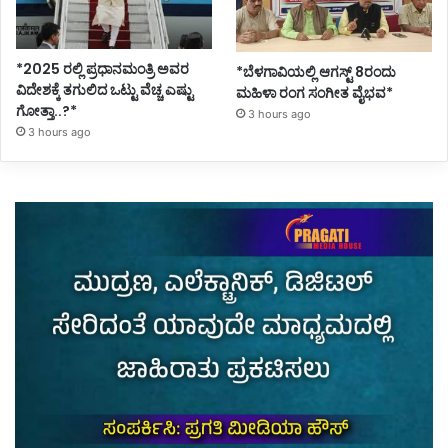
*2025 ರಲ್ಲಿ ಪ್ರಧಾನಮಂತ್ರಿ ಅವರ
*ಬೆಳಗಾವಿಯಲ್ಲಿ ಆಗಸ್ಟ್ 8ರಂದು
ವಿದೇಶಕ್ಕೆ ತಗುಲಿದ ಒಟ್ಟು ವೆಚ್ಚ ಎಷ್ಟು
ಮಹಿಳಾ ರಂಗ ಸಂಗೀತ ವೈಭವ*
ಗೋತ್ತಾ..?*
3 hours ago
3 hours ago