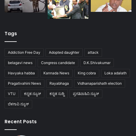
Tags
Addiction Free Day
Adopted daughter
attack
belagavi news
Congress candidate
D.K.Shivakumar
Havyaka habba
Kannada News
King cobra
Loka adalath
Pragativahini News
Rayabhaga
Vidhanaparishath election
VTU
ಕನ್ನಡ ನ್ಯೂಸ್
ಕನ್ನಡ ಸುದ್ದಿ
ಪ್ರಗತಿವಾಹಿನಿ ನ್ಯೂಸ್
ಬೆಳಗಾವಿ ನ್ಯೂಸ್
Recent Posts