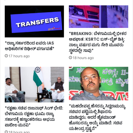
*BREAKING: ಬೆಳಗಾವಿಯಲ್ಲಿ ಭೀಕರ
ಅಪಘಾತ: KSRTC ಬಸ್-ಬೈಕ್ ಡಿಕ್ಕಿ:
*ರಾಜ್ಯ ಸರ್ಕಾರದಿಂದ ಐವರು IAS
ನಾಲ್ಕು ವರ್ಷದ ಮಗು ಸೇರಿ ಮೂವರು
ಅಧಿಕಾರಿಗಳ ದಿಢೀರ್ ವರ್ಗಾವಣೆ*
ಸ್ಥಳದಲ್ಲೇ ಸಾವು*
17 hours ago
18 hours ago
*ಮಹದೇವಪ್ಪ ಹೆಸರನ್ನು ಸಿದ್ದರಾಮಯ್ಯ
*ರಕ್ಷಣಾ ಸಚಿವ ರಾಜನಾಥ್ ಸಿಂಗ್ ಭೇಟಿ:
ಸಚಿವರ ಪಟ್ಟಿಯಲ್ಲಿ ಶಿಫಾರಸು
ಬೆಳಗಾವಿಯ ರಕ್ಷಣಾ ಭೂಮಿ ರಾಜ್ಯ
ಮಾಡಿದ್ದರು; ಆದರೆ ಹೈಕಮಾಂಡ್
ಸರ್ಕಾರಕ್ಕೆ ಹಸ್ತಾಂತರಿಸಲು ಅಭಯ
ಹೊಸಬರನ್ನು ಆಯ್ಕೆ ಮಾಡಿದೆ: ಸಚಿವ
ಪಾಟೀಲ ಮನವಿ*
ಯತೀಂದ್ರ ಸ್ಪಷ್ಟನೆ*
18 hours ago