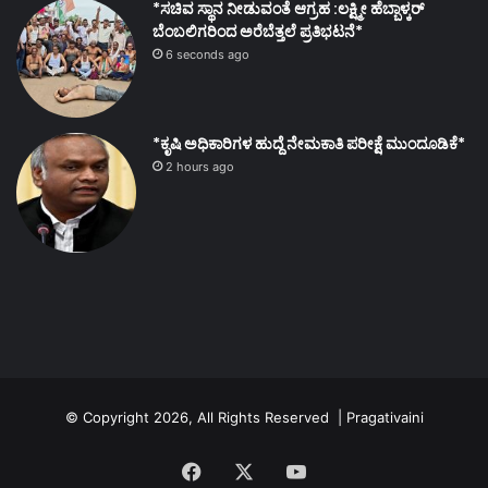
*ಸಚಿವ ಸ್ಥಾನ ನೀಡುವಂತೆ ಆಗ್ರಹ :ಲಕ್ಷ್ಮೀ ಹೆಬ್ಬಾಳ್ಕರ್
ಬೆಂಬಲಿಗರಿಂದ ಅರೆಬೆತ್ತಲೆ ಪ್ರತಿಭಟನೆ*
6 seconds ago
*ಕೃಷಿ ಅಧಿಕಾರಿಗಳ ಹುದ್ದೆ ನೇಮಕಾತಿ ಪರೀಕ್ಷೆ ಮುಂದೂಡಿಕೆ*
2 hours ago
© Copyright 2026, All Rights Reserved | Pragativaini
Facebook
X
YouTube