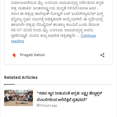
Related Articles
*ಸಚಿವ ಸ್ಥಾನ ನೀಡುವಂತೆ ಆಗ್ರಹ :ಲಕ್ಷ್ಮೀ ಹೆಬ್ಬಾಳ್ಕರ್
ಬೆಂಬಲಿಗರಿಂದ ಅರೆಬೆತ್ತಲೆ ಪ್ರತಿಭಟನೆ*
9 hours ago