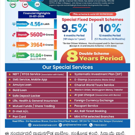
ಈ ಸಂದರ್ಭದಲ್ಲಿ ರಾಮನಗೌಡ ಪಾಟೀಲ, ಸಂತೋಷ ಕಂಬಿ, ಸಿದ್ರಾಯಿ ವಾಲಿ,