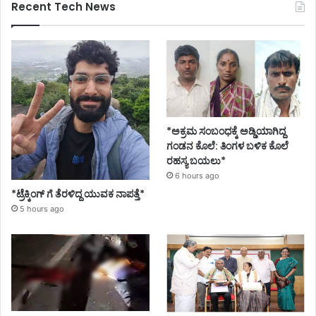
Recent Tech News
*ಅಕ್ರಮ ಸಂಬಂಧಕ್ಕೆ ಅಡ್ಡಿಯಾಗಿದ್ದ
ಗಂಡನ ಕೊಲೆ: ತಿಂಗಳ ಬಳಿಕ ಕೊಲೆ
ರಹಸ್ಯ ಬಯಲು*
6 hours ago
*ಟ್ರೆಕ್ಕಿಂಗ್ ಗೆ ತೆರಳಿದ್ದ ಯುವಕ ನಾಪತ್ತೆ*
5 hours ago