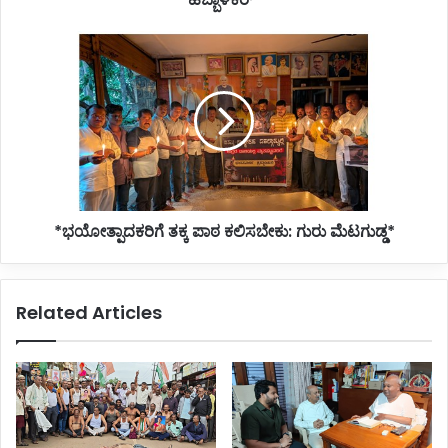
*ಭಯೋತ್ಪಾದಕರಿಗೆ
ತಕ್ಕ
ಪಾಠ
ಕಲಿಸಬೇಕು:
ಗುರು
ಮೆಟಗುಡ್ಡ*
*ಭಯೋತ್ಪಾದಕರಿಗೆ ತಕ್ಕ ಪಾಠ ಕಲಿಸಬೇಕು: ಗುರು ಮೆಟಗುಡ್ಡ*
Related Articles