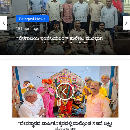
Belagavi News
19 hours ago
*ಬೆಳಗಾವಿಯ ಇಂಜಿನಿಯರಿಂಗ್‌ ಕಾಲೇಜು ಮುಂಭಾಗ
ಗಾಂಜಾ ಮಾರಾಟ: ಓರ್ವ ಆರೋಪಿ ಅರೆಸ್ಟ್*
*ದೇವಸ್ಥಾನದ
ವಾರ್ಷಿಕೊತ್ಸವದಲ್ಲಿ
ಪಾಲ್ಗೊಂಡ
ಸಚಿವೆ
ಲಕ್ಷ್ಮೀ
ಹೆಬ್ಬಾಳಕರ್*
*ದೇವಸ್ಥಾನದ ವಾರ್ಷಿಕೊತ್ಸವದಲ್ಲಿ ಪಾಲ್ಗೊಂಡ ಸಚಿವೆ ಲಕ್ಷ್ಮೀ
ಹೆಬ್ಬಾಳಕರ್*