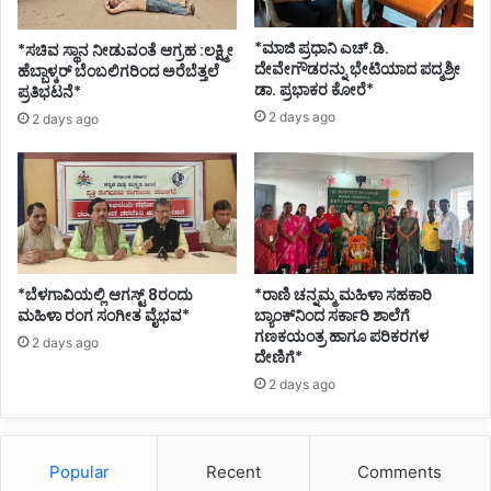
*ಮಾಜಿ ಪ್ರಧಾನಿ ಎಚ್.ಡಿ.
*ಸಚಿವ ಸ್ಥಾನ ನೀಡುವಂತೆ ಆಗ್ರಹ :ಲಕ್ಷ್ಮೀ
ದೇವೇಗೌಡರನ್ನು ಭೇಟಿಯಾದ ಪದ್ಮಶ್ರೀ
ಹೆಬ್ಬಾಳ್ಕರ್ ಬೆಂಬಲಿಗರಿಂದ ಅರೆಬೆತ್ತಲೆ
ಡಾ. ಪ್ರಭಾಕರ ಕೋರೆ*
ಪ್ರತಿಭಟನೆ*
2 days ago
2 days ago
*ಬೆಳಗಾವಿಯಲ್ಲಿ ಆಗಸ್ಟ್ 8ರಂದು
*ರಾಣಿ ಚನ್ನಮ್ಮ ಮಹಿಳಾ ಸಹಕಾರಿ
ಮಹಿಳಾ ರಂಗ ಸಂಗೀತ ವೈಭವ*
ಬ್ಯಾಂಕ್‌ನಿಂದ ಸರ್ಕಾರಿ ಶಾಲೆಗೆ
ಗಣಕಯಂತ್ರ ಹಾಗೂ ಪರಿಕರಗಳ
2 days ago
ದೇಣಿಗೆ*
2 days ago
Popular
Recent
Comments