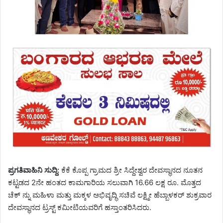
ಪ್ರಗತಿವಾಹಿನಿ ಸುದ್ದಿ:
ಕೆಕೆ ಕೊಪ್ಪ ಗ್ರಾಮದ ಶ್ರೀ ಸಿದ್ದೇಶ್ವರ ದೇವಸ್ಥಾನದ ನೂತನ
ಕಟ್ಟಡದ 2ನೇ ಹಂತದ ಕಾಮಗಾರಿಯ ಸಲುವಾಗಿ 16.66 ಲಕ್ಷ ರೂ. ಮೊತ್ತದ
ಚೆಕ್ ನ್ನು ಮಹಿಳಾ ಮತ್ತು ಮಕ್ಕಳ ಅಭಿವೃದ್ಧಿ ಸಚಿವೆ ಲಕ್ಷ್ಮೀ ಹೆಬ್ಬಾಳಕರ್ ಶುಕ್ರವಾರ
ದೇವಸ್ಥಾನದ ಟ್ರಸ್ಟ್ ಕಮೀಟಿಯವರಿಗೆ ಹಸ್ತಾಂತರಿಸಿದರು.