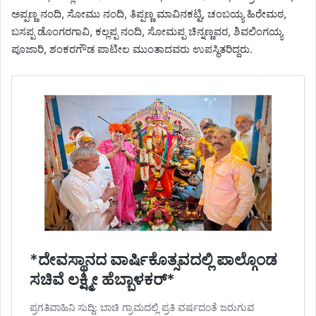
ಅಪ್ಪಣ್ಣ ನಂದಿ, ಸೋಮು ನಂದಿ, ತಿಪ್ಪಣ್ಣ ಮಾವಿನಕಟ್ಟಿ, ಚಂಬಯ್ಯ ಹಿರೇಮಠ,
ಬಸಪ್ಪ ಡೊಂಗರಗಾವಿ, ಕಲ್ಲಪ್ಪ ನಂದಿ, ಸೋಮಪ್ಪ ಚಿನ್ನಣ್ಣವರ, ಶಿವಲಿಂಗಯ್ಯ
ಪೂಜಾರಿ, ಶಂಕರಗೌಡ ಪಾಟೀಲ ಮುಂತಾದವರು ಉಪಸ್ಥಿತರಿದ್ದರು.