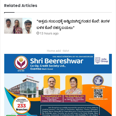
Related Articles
*ಅಕ್ರಮ ಸಂಬಂಧಕ್ಕೆ ಅಡ್ಡಿಯಾಗಿದ್ದ ಗಂಡನ ಕೊಲೆ: ತಿಂಗಳ
ಬಳಿಕ ಕೊಲೆ ರಹಸ್ಯ ಬಯಲು*
13 hours ago
Home add -Advt