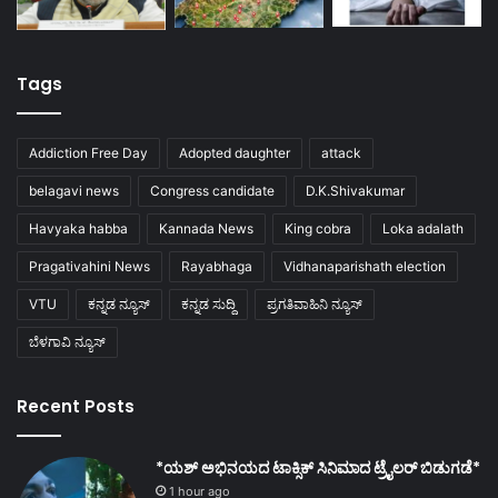
Tags
Addiction Free Day
Adopted daughter
attack
belagavi news
Congress candidate
D.K.Shivakumar
Havyaka habba
Kannada News
King cobra
Loka adalath
Pragativahini News
Rayabhaga
Vidhanaparishath election
VTU
ಕನ್ನಡ ನ್ಯೂಸ್
ಕನ್ನಡ ಸುದ್ದಿ
ಪ್ರಗತಿವಾಹಿನಿ ನ್ಯೂಸ್
ಬೆಳಗಾವಿ ನ್ಯೂಸ್
Recent Posts
*ಯಶ್ ಅಭಿನಯದ ಟಾಕ್ಸಿಕ್ ಸಿನಿಮಾದ ಟ್ರೈಲರ್ ಬಿಡುಗಡೆ*
1 hour ago