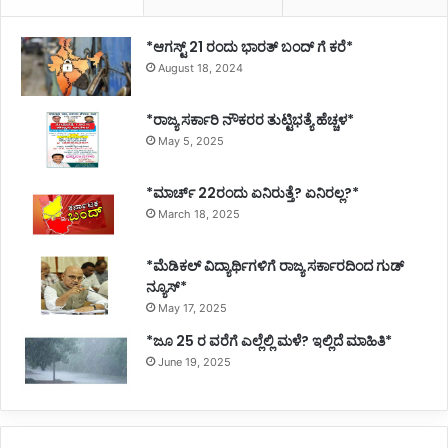
*ಆಗಸ್ಟ್ 21 ರಂದು ಭಾರತ್‌ ಬಂದ್‌ ಗೆ ಕರೆ*
August 18, 2024
*ರಾಜ್ಯ ಸರ್ಕಾರಿ ನೌಕರರ ತುಟ್ಟಿಭತ್ಯೆ ಹೆಚ್ಚಳ*
May 5, 2025
*ಮಾರ್ಚ್ 22ರಂದು ಏನಿರುತ್ತೆ? ಏನಿರಲ್ಲ?*
March 18, 2025
*ಮೆಡಿಕಲ್ ವಿದ್ಯಾರ್ಥಿಗಳಿಗೆ ರಾಜ್ಯ ಸರ್ಕಾರದಿಂದ ಗುಡ್
ನ್ಯೂಸ್*
May 17, 2025
*ಜೂ 25 ರ ವರೆಗೆ ಎಲ್ಲೆಲ್ಲಿ ಮಳೆ? ಇಲ್ಲಿದೆ ಮಾಹಿತಿ*
June 19, 2025