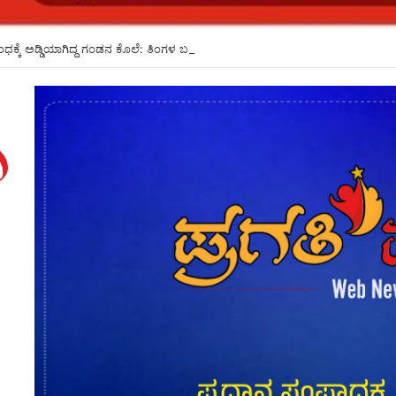
ಕ್ಕೆ ಅಡ್ಡಿಯಾಗಿದ್ದ ಗಂಡನ ಕೊಲೆ: ತಿಂಗಳ ಬಳಿಕ ಕೊಲೆ ರಹಸ್ಯ ಬಯಲು*