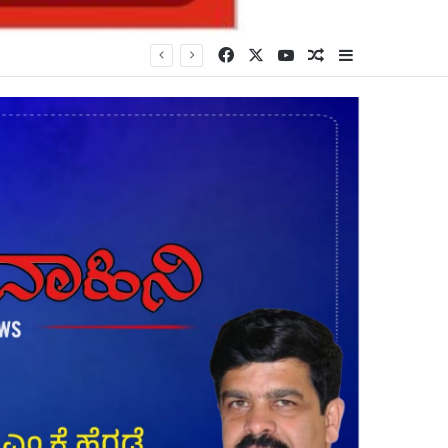
Facebook
X
YouTube
Random Article
Sidebar