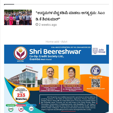
*ಉದ್ಯಮಗಳ ವೆಚ್ಚ ಕಡಿಮೆ ಮಾಡಲು ಅಗತ್ಯ ಕ್ರಮ: ಸಿಎಂ
ಡಿ.ಕೆ ಶಿವಕುಮಾರ್*
2 weeks ago
Home add -Advt