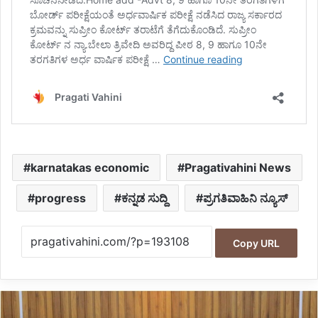
karnatakas economic
Pragativahini News
progress
ಕನ್ನಡ ಸುದ್ದಿ
ಪ್ರಗತಿವಾಹಿನಿ ನ್ಯೂಸ್
Copy URL