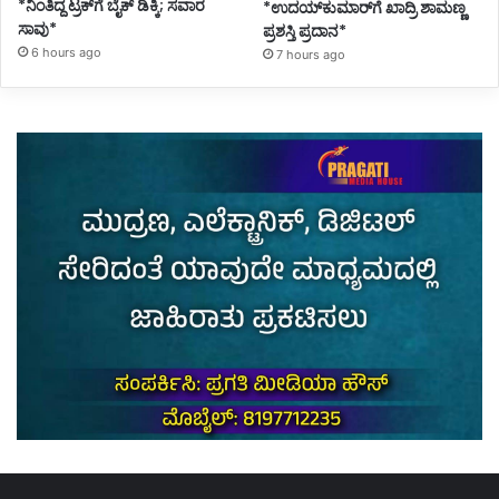
*ನಿಂತಿದ್ದ ಟ್ರಕ್‌ಗೆ ಬೈಕ್ ಡಿಕ್ಕಿ; ಸವಾರ
*ಉದಯ್‌ಕುಮಾರ್‌ಗೆ ಖಾದ್ರಿ ಶಾಮಣ್ಣ
ಸಾವು*
ಪ್ರಶಸ್ತಿ ಪ್ರದಾನ*
6 hours ago
7 hours ago