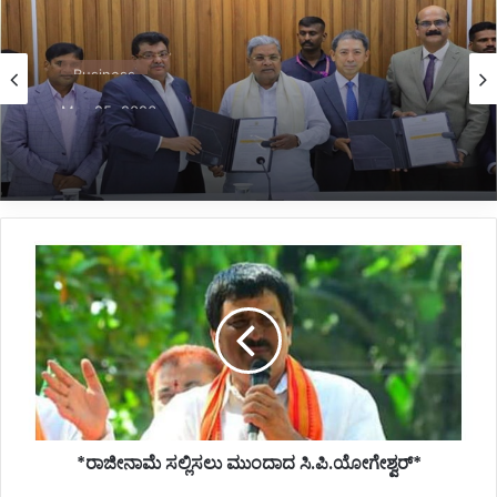
Business
May 25, 2026
*ಕ್ವಿನ್ ಸಿಟಿಯಲ್ಲಿ ಟೊಯೋಟಾ ಬಿಝ್ಇಂಟೆಲ್ ಹಬ್,
1,200 ಕೋಟಿ ರೂ. ಹೂಡಿಕೆಗೆ ಒಡಂಬಡಿಕೆ*
*ರಾಜೀನಾಮೆ
ಸಲ್ಲಿಸಲು
ಮುಂದಾದ
ಸಿ.ಪಿ.ಯೋಗೇಶ್ವರ್*
*ರಾಜೀನಾಮೆ ಸಲ್ಲಿಸಲು ಮುಂದಾದ ಸಿ.ಪಿ.ಯೋಗೇಶ್ವರ್*