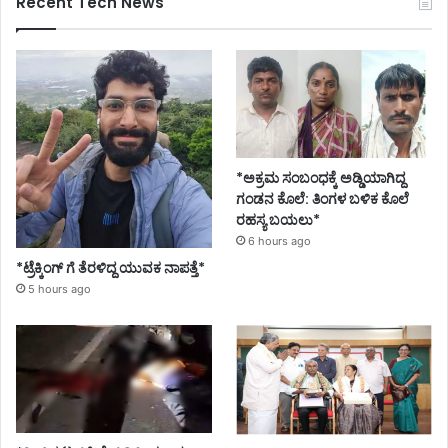
Recent Tech News
*ಅಕ್ರಮ ಸಂಬಂಧಕ್ಕೆ ಅಡ್ಡಿಯಾಗಿದ್ದ
ಗಂಡನ ಕೊಲೆ: ತಿಂಗಳ ಬಳಿಕ ಕೊಲೆ
ರಹಸ್ಯ ಬಯಲು*
6 hours ago
*ಟ್ರೆಕ್ಕಿಂಗ್ ಗೆ ತೆರಳಿದ್ದ ಯುವಕ ನಾಪತ್ತೆ*
5 hours ago