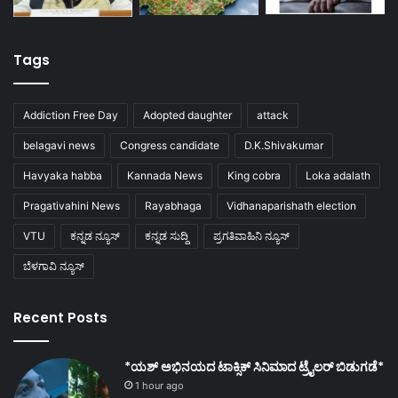
Tags
Addiction Free Day
Adopted daughter
attack
belagavi news
Congress candidate
D.K.Shivakumar
Havyaka habba
Kannada News
King cobra
Loka adalath
Pragativahini News
Rayabhaga
Vidhanaparishath election
VTU
ಕನ್ನಡ ನ್ಯೂಸ್
ಕನ್ನಡ ಸುದ್ದಿ
ಪ್ರಗತಿವಾಹಿನಿ ನ್ಯೂಸ್
ಬೆಳಗಾವಿ ನ್ಯೂಸ್
Recent Posts
*ಯಶ್ ಅಭಿನಯದ ಟಾಕ್ಸಿಕ್ ಸಿನಿಮಾದ ಟ್ರೈಲರ್ ಬಿಡುಗಡೆ*
1 hour ago