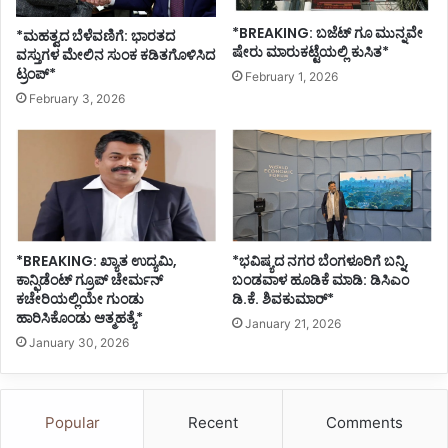
*BREAKING: ಬಜೆಟ್ ಗೂ ಮುನ್ನವೇ
*ಮಹತ್ವದ ಬೆಳೆವಣಿಗೆ: ಭಾರತದ
ಷೇರು ಮಾರುಕಟ್ಟೆಯಲ್ಲಿ ಕುಸಿತ*
ವಸ್ತುಗಳ ಮೇಲಿನ ಸುಂಕ ಕಡಿತಗೊಳಿಸಿದ
ಟ್ರಂಪ್*
February 1, 2026
February 3, 2026
*BREAKING: ಖ್ಯಾತ ಉದ್ಯಮಿ,
*ಭವಿಷ್ಯದ ನಗರ ಬೆಂಗಳೂರಿಗೆ ಬನ್ನಿ,
ಕಾನ್ಫಿಡೆಂಟ್ ಗ್ರೂಪ್ ಚೇರ್ಮನ್
ಬಂಡವಾಳ ಹೂಡಿಕೆ ಮಾಡಿ: ಡಿಸಿಎಂ
ಕಚೇರಿಯಲ್ಲಿಯೇ ಗುಂಡು
ಡಿ.ಕೆ. ಶಿವಕುಮಾರ್*
ಹಾರಿಸಿಕೊಂಡು ಆತ್ಮಹತ್ಯೆ*
January 21, 2026
January 30, 2026
Popular
Recent
Comments