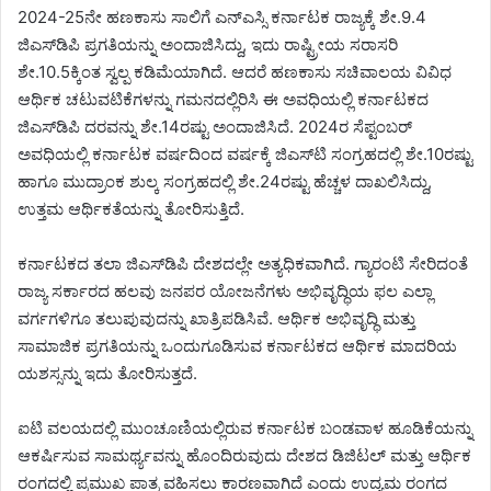
2024-25ನೇ ಹಣಕಾಸು ಸಾಲಿಗೆ ಎನ್‌ಎಸ್ಸಿ ಕರ್ನಾಟಕ ರಾಜ್ಯಕ್ಕೆ ಶೇ.9.4
ಜಿಎಸ್‌ಡಿಪಿ ಪ್ರಗತಿಯನ್ನು ಅಂದಾಜಿಸಿದ್ದು, ಇದು ರಾಷ್ಟ್ರೀಯ ಸರಾಸರಿ
ಶೇ.10.5ಕ್ಕಿಂತ ಸ್ವಲ್ಪ ಕಡಿಮೆಯಾಗಿದೆ. ಆದರೆ ಹಣಕಾಸು ಸಚಿವಾಲಯ ವಿವಿಧ
ಆರ್ಥಿಕ ಚಟುವಟಿಕೆಗಳನ್ನು ಗಮನದಲ್ಲಿರಿಸಿ ಈ ಅವಧಿಯಲ್ಲಿ ಕರ್ನಾಟಕದ
ಜಿಎಸ್‌ಡಿಪಿ ದರವನ್ನು ಶೇ.14ರಷ್ಟು ಅಂದಾಜಿಸಿದೆ. 2024ರ ಸೆಪ್ಟಂಬರ್‌
ಅವಧಿಯಲ್ಲಿ ಕರ್ನಾಟಕ ವರ್ಷದಿಂದ ವರ್ಷಕ್ಕೆ ಜಿಎಸ್‌ಟಿ ಸಂಗ್ರಹದಲ್ಲಿ ಶೇ.10ರಷ್ಟು
ಹಾಗೂ ಮುದ್ರಾಂಕ ಶುಲ್ಕ ಸಂಗ್ರಹದಲ್ಲಿ ಶೇ.24ರಷ್ಟು ಹೆಚ್ಚಳ ದಾಖಲಿಸಿದ್ದು,
ಉತ್ತಮ ಆರ್ಥಿಕತೆಯನ್ನು ತೋರಿಸುತ್ತಿದೆ.
ಕರ್ನಾಟಕದ ತಲಾ ಜಿಎಸ್‌ಡಿಪಿ ದೇಶದಲ್ಲೇ ಅತ್ಯಧಿಕವಾಗಿದೆ. ಗ್ಯಾರಂಟಿ ಸೇರಿದಂತೆ
ರಾಜ್ಯ ಸರ್ಕಾರದ ಹಲವು ಜನಪರ ಯೋಜನೆಗಳು ಅಭಿವೃದ್ಧಿಯ ಫಲ ಎಲ್ಲಾ
ವರ್ಗಗಳಿಗೂ ತಲುಪುವುದನ್ನು ಖಾತ್ರಿಪಡಿಸಿವೆ. ಆರ್ಥಿಕ ಅಭಿವೃದ್ಧಿ ಮತ್ತು
ಸಾಮಾಜಿಕ ಪ್ರಗತಿಯನ್ನು ಒಂದುಗೂಡಿಸುವ ಕರ್ನಾಟಕದ ಆರ್ಥಿಕ ಮಾದರಿಯ
ಯಶಸ್ಸನ್ನು ಇದು ತೋರಿಸುತ್ತದೆ.
ಐಟಿ ವಲಯದಲ್ಲಿ ಮುಂಚೂಣಿಯಲ್ಲಿರುವ ಕರ್ನಾಟಕ ಬಂಡವಾಳ ಹೂಡಿಕೆಯನ್ನು
ಆಕರ್ಷಿಸುವ ಸಾಮರ್ಥ್ಯವನ್ನು ಹೊಂದಿರುವುದು ದೇಶದ ಡಿಜಿಟಲ್‌ ಮತ್ತು ಆರ್ಥಿಕ
ರಂಗದಲ್ಲಿ ಪ್ರಮುಖ ಪಾತ್ರ ವಹಿಸಲು ಕಾರಣವಾಗಿದೆ ಎಂದು ಉದ್ಯಮ ರಂಗದ