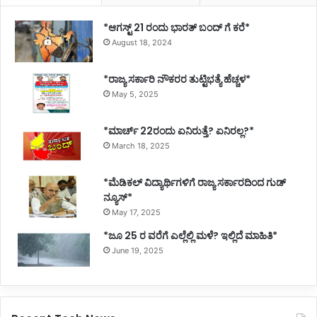
*ಆಗಸ್ಟ್ 21 ರಂದು ಭಾರತ್‌ ಬಂದ್‌ ಗೆ ಕರೆ*
August 18, 2024
*ರಾಜ್ಯ ಸರ್ಕಾರಿ ನೌಕರರ ತುಟ್ಟಿಭತ್ಯೆ ಹೆಚ್ಚಳ*
May 5, 2025
*ಮಾರ್ಚ್ 22ರಂದು ಏನಿರುತ್ತೆ? ಏನಿರಲ್ಲ?*
March 18, 2025
*ಮೆಡಿಕಲ್ ವಿದ್ಯಾರ್ಥಿಗಳಿಗೆ ರಾಜ್ಯ ಸರ್ಕಾರದಿಂದ ಗುಡ್
ನ್ಯೂಸ್*
May 17, 2025
*ಜೂ 25 ರ ವರೆಗೆ ಎಲ್ಲೆಲ್ಲಿ ಮಳೆ? ಇಲ್ಲಿದೆ ಮಾಹಿತಿ*
June 19, 2025